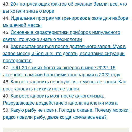
43.
20+ потрясающих фактов об океанах Земли: все, что
вы хотели знать о море
44.
Идеальная программа тренировок в зале для набора
мышечной массы
45.
Основные характеристики приборов импульсного
света: что нужно знать о технологии
46.
Как восстановиться после длительного запоя. Муж в
запое месяц и больше: что делать, если такие ситуации
повторяются
47.
ТОП-20 самых богатых актеров в мире 2022. 15
актеров с самыми большими гонорарами в 2022 году
48.
Как восстановить нервную систему после запоя. Как
восстановить психику после запоя
49.
Как восстановить мозг после алкоголизма.
Разрушающее воздействие этанола на клетки мозга
50.
Какую рыбу не ловят. Голод в океане. Почему моряки
редко ловили рыбу, даже когда кончалась еда?