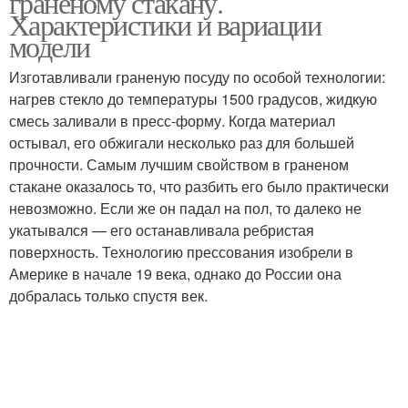
граненому стакану.
Характеристики и вариации
модели
Изготавливали граненую посуду по особой технологии:
Миллилитры в стакане
Граненые стаканы
нагрев стекло до температуры 1500 градусов, жидкую
смесь заливали в пресс-форму. Когда материал
остывал, его обжигали несколько раз для большей
прочности. Самым лучшим свойством в граненом
Толстый стакан
Маленький стакан
стакане оказалось то, что разбить его было практически
невозможно. Если же он падал на пол, то далеко не
укатывался — его останавливала ребристая
поверхность. Технологию прессования изобрели в
Америке в начале 19 века, однако до России она
Стакан с гранями
Граненая стопка
добралась только спустя век.