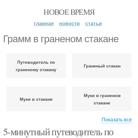
НОВОЕ ВРЕМЯ
главная
новости
статьи
Грамм в граненом стакане
Путеводитель по
Граненый стакан
граненому стакану
Муки в граненом
Муки в стакане
стакане
Показать все
5-минутный путеводитель по
Миллилитры в
Грамм в стакане
граненом стакане