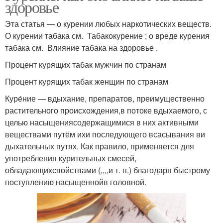
здоровье
Эта статья — о курении любых наркотических веществ.
О курении табака см. Табакокурение ; о вреде курения
табака см. Влияние табака на здоровье .
Процент курящих табак мужчин по странам
Процент курящих табак женщин по странам
Куре́ние — вдыхание, препаратов, преимущественно
растительного происхождения,в потоке вдыхаемого, с
целью насыщениясодержащимися в них активными
веществами путём ихи последующего всасывания ви
дыхательных путях. Как правило, применяется для
употребления курительных смесей,
обладающихсвойствами (,,,,и т. п.) благодаря быстрому
поступлению насыщеннойв головной.