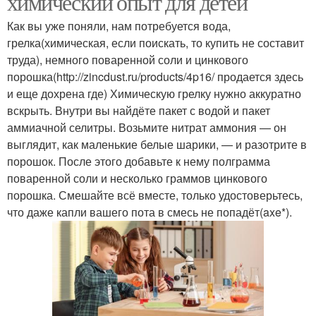
химический опыт для детей
Как вы уже поняли, нам потребуется вода,
грелка(химическая, если поискать, то купить не составит
труда), немного поваренной соли и цинкового
„химические опыты
Химические реагенты
порошка(http://zincdust.ru/products/4p16/ продается здесь
и еще дохрена где) Химическую грелку нужно аккуратно
вскрыть. Внутри вы найдёте пакет с водой и пакет
аммиачной селитры. Возьмите нитрат аммония — он
выглядит, как маленькие белые шарики, — и разотрите в
порошок. После этого добавьте к нему полграмма
поваренной соли и несколько граммов цинкового
порошка. Смешайте всё вместе, только удостоверьтесь,
что даже капли вашего пота в смесь не попадёт(axe*).