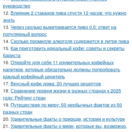
руководство
12.
Влияние 2 стаканов пива спустя 12 часов: что нужно
знать
13.
Через сколько выветривается пиво 0.5: ответ на
популярный вопрос
14.
Сколько промилле алкоголя содержится в литре пива
15.
Как приготовить идеальный кофе: советы и секреты
бариста
16.
Откройте для себя 11 изумительных кофейных
напитков, которые обязательно должны попробовать
каждый кофейный ценитель
17.
Вкусный кофе дома: 20 лучших рецептов
18.
Сравнение уровня жизни в разных странах к 2025
году: Рейтинг стран
19.
Путешествие по миру: 50 необычных фактов из 50
разных стран
20.
Удивительные факты о природе, истории и культуре
21.
Удивительные факты о мире, которые вы, возможно,