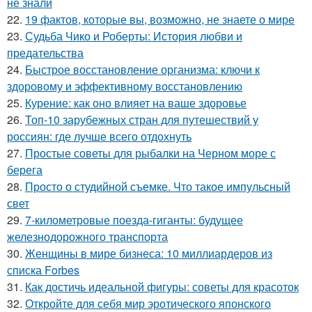
не знали
22.
19 фактов, которые вы, возможно, не знаете о мире
23.
Судьба Чико и Роберты: История любви и
предательства
24.
Быстрое восстановление организма: ключи к
здоровому и эффективному восстановлению
25.
Курение: как оно влияет на ваше здоровье
26.
Топ-10 зарубежных стран для путешествий у
россиян: где лучше всего отдохнуть
27.
Простые советы для рыбалки на Черном море с
берега
28.
Просто о студийной съемке. Что такое импульсный
свет
29.
7-километровые поезда-гиганты: будущее
железнодорожного транспорта
30.
Женщины в мире бизнеса: 10 миллиардеров из
списка Forbes
31.
Как достичь идеальной фигуры: советы для красоток
32.
Откройте для себя мир эротического японского