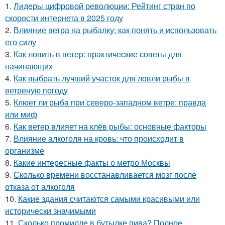
1.
Лидеры цифровой революции: Рейтинг стран по
скорости интернета в 2025 году
2.
Влияние ветра на рыбалку: как понять и использовать
его силу
3.
Как ловить в ветер: практические советы для
начинающих
4.
Как выбрать лучший участок для ловли рыбы в
ветреную погоду
5.
Клюет ли рыба при северо-западном ветре: правда
или миф
6.
Как ветер влияет на клёв рыбы: основные факторы
7.
Влияние алкоголя на кровь: что происходит в
организме
8.
Какие интересные факты о метро Москвы
9.
Сколько времени восстанавливается мозг после
отказа от алкоголя
10.
Какие здания считаются самыми красивыми или
исторически значимыми
11.
Сколько промилле в бутылке пива? Полное