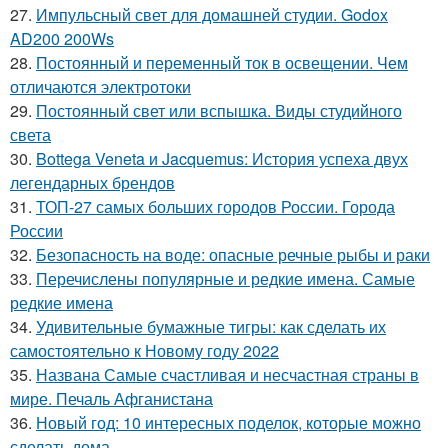
27.
Импульсный свет для домашней студии. Godox
AD200 200Ws
28.
Постоянный и переменный ток в освещении. Чем
отличаются электротоки
29.
Постоянный свет или вспышка. Виды студийного
света
30.
Bottega Veneta и Jacquemus: История успеха двух
легендарных брендов
31.
ТОП-27 самых больших городов России. Города
России
32.
Безопасность на воде: опасные речные рыбы и раки
33.
Перечислены популярные и редкие имена. Самые
редкие имена
34.
Удивительные бумажные тигры: как сделать их
самостоятельно к Новому году 2022
35.
Названа Самые счастливая и несчастная страны в
мире. Печаль Афганистана
36.
Новый год: 10 интересных поделок, которые можно
сделать дома