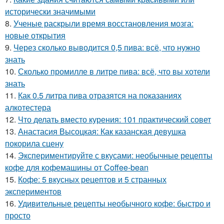
исторически значимыми
8.
Ученые раскрыли время восстановления мозга:
новые открытия
9.
Через сколько выводится 0,5 пива: всё, что нужно
знать
10.
Сколько промилле в литре пива: всё, что вы хотели
знать
11.
Как 0.5 литра пива отразятся на показаниях
алкотестера
12.
Что делать вместо курения: 101 практический совет
13.
Анастасия Высоцкая: Как казанская девушка
покорила сцену
14.
Экспериментируйте с вкусами: необычные рецепты
кофе для кофемашины от Coffee-bean
15.
Кофе: 5 вкусных рецептов и 5 странных
экспериментов
16.
Удивительные рецепты необычного кофе: быстро и
просто