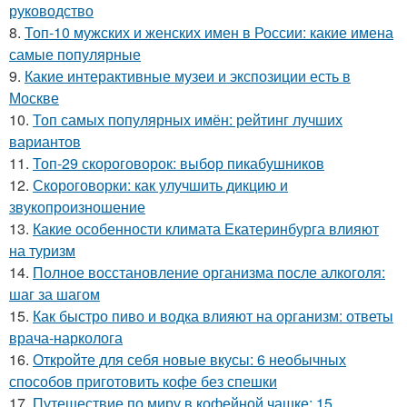
руководство
8.
Топ-10 мужских и женских имен в России: какие имена
самые популярные
9.
Какие интерактивные музеи и экспозиции есть в
Москве
10.
Топ самых популярных имён: рейтинг лучших
вариантов
11.
Топ-29 скороговорок: выбор пикабушников
12.
Скороговорки: как улучшить дикцию и
звукопроизношение
13.
Какие особенности климата Екатеринбурга влияют
на туризм
14.
Полное восстановление организма после алкоголя:
шаг за шагом
15.
Как быстро пиво и водка влияют на организм: ответы
врача-нарколога
16.
Откройте для себя новые вкусы: 6 необычных
способов приготовить кофе без спешки
17.
Путешествие по миру в кофейной чашке: 15