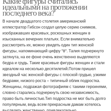
Какие фигуры считались
идеальными на протяжении
последнего века?
В начале двадцатого столетия американский
иллюстратор Гибсон создал целую серию снимков,
изображавших красивых, роскошных женщин в
изысканных вечерних платьях. Если внимательно
рассмотреть их, можно увидеть один тип женской
фигуры, напоминающий цифру *8*. Талия подчеркнуто
затянута, на ее фоне очень женственно выделяются
бедра и грудь. Такие красивые фигуры женщин и стали
идеалом на несколько десятилетий.Потом пришел
звездный час женской фигуры с плоской грудью, узкими
бедрами, низкого роста – типичный облик подростка.
Женщины, подражая фотографиям с такими героинями,
словно старались подчеркнуть свою независимость,
право быть личностью.Тип подростка не мог быть долго
популярным, ведь всем прекрасным дамам хотелось
выглядеть женственно, привлекательно.