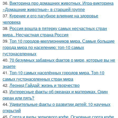
36.
Викторина про домашних животных. Игра-викторина
«Домашние животные» в старшей группе
37.
Курение и его пагубное влияние на здоровье
человека
38.
Россия вошла в пятерку самых несчастных стран
мира.. Несчастная страна Россия
39.
Топ 10 городов-миллионников мира. Самые большие
города мира по населению: топ-10 самых
густонаселенных
40.
70 безумных забавных фактов о мире, которые вы не
знаете
41.
Топ-10 самых населённых городов мира. Топ-10
самых густонаселенных стран мира
42.
Леонид Гайдай: жизнь и творчество
43.
Интересные факты об океанах и материках. Один
океан или пять?
44.
Удивительные факты о развитии детей: 10 научных
открытий
45.
Сорта и виды зернового кофе. Основные сорта кофе