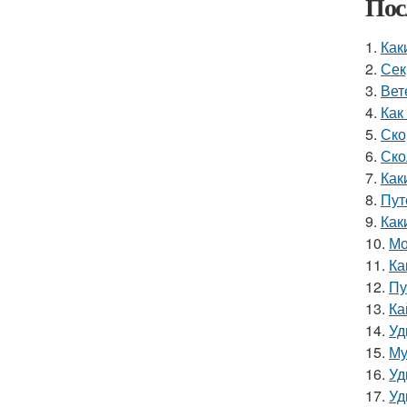
Пос
1.
Как
2.
Сек
3.
Вет
4.
Как
5.
Ско
6.
Ско
7.
Как
8.
Пут
9.
Как
10.
Мо
11.
Ка
12.
Пу
13.
Ка
14.
Уд
15.
Му
16.
Уд
17.
Уд