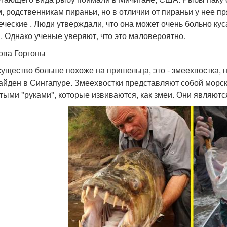
, родственникам пираньи, но в отличии от пираньи у нее 
еческие . Люди утверждали, что она может очень больно кус
. Однако ученые уверяют, что это маловероятно.
лова Горгоны
существо больше похоже на пришельца, это - змеехвостка, 
айден в Сингапуре. Змеехвостки представляют собой морс
тыми "руками", которые извиваются, как змеи. Они являют