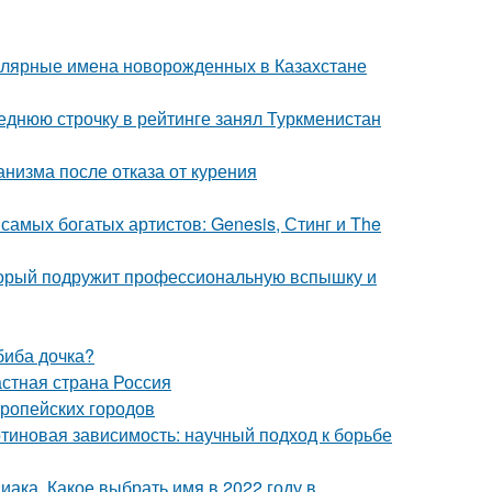
улярные имена новорожденных в Казахстане
еднюю строчку в рейтинге занял Туркменистан
низма после отказа от курения
самых богатых артистов: Genesis, Стинг и The
оторый подружит профессиональную вспышку и
биба дочка?
астная страна Россия
ропейских городов
отиновая зависимость: научный подход к борьбе
иака. Какое выбрать имя в 2022 году в