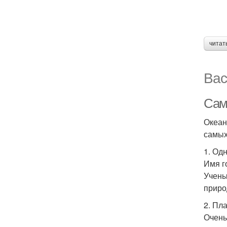
читат
Вас
Сам
Океан
самых
1. Од
Имя г
Учены
приро
2. Пл
Очень