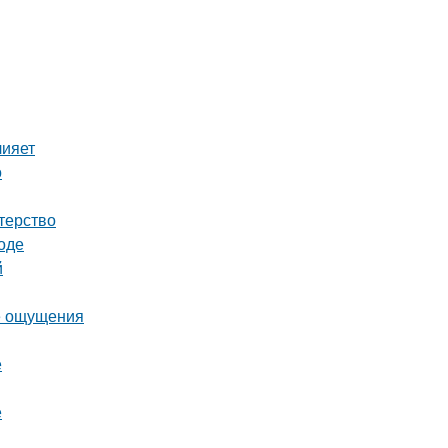
лияет
о
терство
оде
й
ые ощущения
е
е