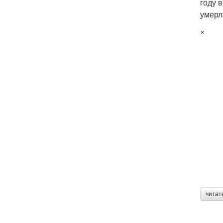
году 
умерл
×
читат