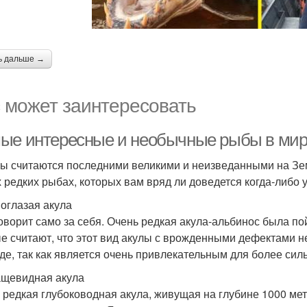
ь дальше →
 может заинтересовать
ые интересные и необычные рыбы в мире
ы считаются последними великими и неизведанными на Зе
 редких рыбах, которых вам вряд ли доведется когда-либо у
ноглазая акула
оворит само за себя. Очень редкая акула-альбинос была по
е считают, что этот вид акулы с врожденными дефектами н
де, так как является очень привлекательным для более сил
ащевидная акула
 редкая глубоководная акула, живущая на глубине 1000 ме