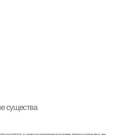
ие существа
 относятся к южноамериканским пресноводным