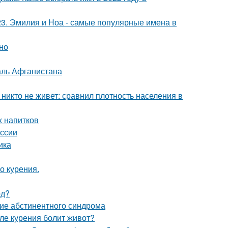
23. Эмилия и Ноа - самые популярные имена в
сно
аль Афганистана
 никто не живет: сравнил плотность населения в
 напитков
ссии
ика
о курения.
рд?
тие абстинентного синдрома
сле курения болит живот?