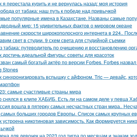
к я перестала курить и не вернулась назад: моя история
обода от табака: наш путь к победе над привычкой
мые популярные имена в Казахстане. Названы самые поп
дводный мир: 15 удивительных фактов о мировом океане
авнение скорости широкополосного интернета в 224.. Посл
авим свет в студии. 9 схем света для студийной съемки
з табака: путеводитель по очищению и восстановлению орга
к достичь идеальной фигуры: советы для красоток
зван самый богатый актёр по версии Forbes. Forbes назвал 
g Stones
к синхронизировать вспышку с айфоном. Tric — девайс, к
мартфон
23: самые счастливые страны мира
о снялся в клипе ХАБИБ. Есть ли на самом деле у певца Ха
ссия вошла в пятерку самых несчастных стран мира.. Несч
 самых больших городов Европы. Список самых крупных ев
к устроена никотиновая зависимость. Как формируется ник
вычкой
ена для девочек на 2023 год тигра по месяцам и знакам зод