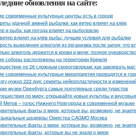
ледние обновления на сайте:
ие современные культурные центры есть в городе
реты удачной зимней рыбалки: как ветер влияет на клёв
ер и рыба: как погода влияет на рыболовлю
 ветер влияет на клёв рыбы: лучшие условия для рыбалки
рость выведения алкоголя из организма после запоя: что в
лько алкоголь держится в крови и моче: полное руководств
ие соборы расположены на территории Кремля
ешествие по 26 сложным скороговоркам: как завоевать мас
ие современные культурные мероприятия проводятся в гор
згу нужно 222 дня: секреты нейропластичности и изменени
кие музеи Оренбурга самые популярные среди туристов
тешествия по миру: открывайте новые культуры и вкусов
й Метов – голос Нижнего Новгорода в современной музыке
ивительные факты о мире, которые вы, возможно, не знает
зыкальные шедевры Оркестра CAGMO Москва
ивительные факты о мире, которые вы, возможно, не знает
ивительные факты, которые вы не знали о мире