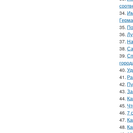
соотв
34.
Им
Герма
35.
По
36.
Лу
37.
На
38.
Са
39.
Сп
город
40.
Уд
41.
Ра
42.
Пу
43.
За
44.
Ка
45.
Чт
46.
7 
47.
Ка
48.
Ка