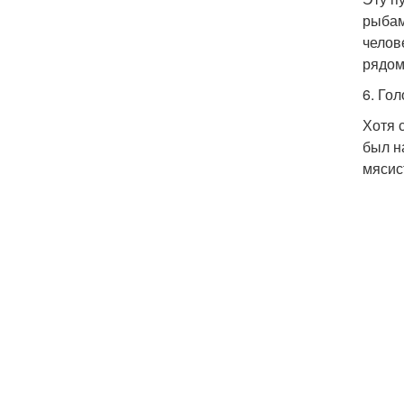
рыбам
челов
рядом
6. Го
Хотя 
был н
мясис