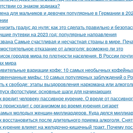
етствии со знаком зодиака?
ена для мальчиков и девочек популярные в Германии в 20
нии
низить градус до нуля: как это сделать правильно и безопа
чшие путевки на 2023 год: популярные направления
звана Самые счастливая и несчастная страны в мире. Печ
мостоятельное отказание от алкоголя: возможно ли это
исок городов мира по плотности населения. В России почти
ах мира
ивительные вариации кофе: 10 самых необычных кофейных
звенчанные мифы: 10 самых популярных заблуждений о Ро
ть к свободе: этапы выздоровления наркомана или алкогол
пуск фотостудии: основные шаги для начинающих
к вредит человеку пассивное курение. О вреде от пассивног
о происходит с организмом во время курения сигарет
самых молодых женщин-миллиардеров. Куда делся миллиа
к восстановиться после длительного приема алкоголя. Сня
к курение влияет на желудочно-кишечный тракт. Почему по