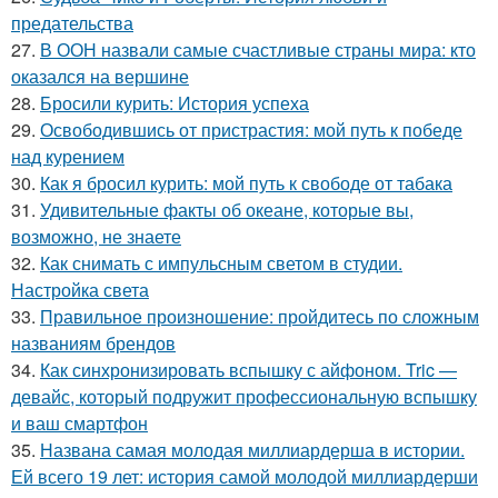
предательства
27.
В ООН назвали самые счастливые страны мира: кто
оказался на вершине
28.
Бросили курить: История успеха
29.
Освободившись от пристрастия: мой путь к победе
над курением
30.
Как я бросил курить: мой путь к свободе от табака
31.
Удивительные факты об океане, которые вы,
возможно, не знаете
32.
Как снимать с импульсным светом в студии.
Настройка света
33.
Правильное произношение: пройдитесь по сложным
названиям брендов
34.
Как синхронизировать вспышку с айфоном. Tric —
девайс, который подружит профессиональную вспышку
и ваш смартфон
35.
Названа самая молодая миллиардерша в истории.
Ей всего 19 лет: история самой молодой миллиардерши