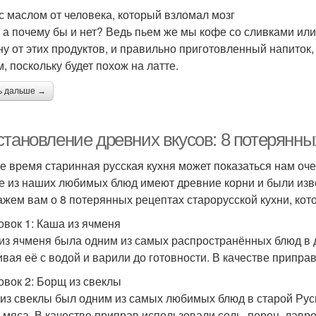
с маслом от человека, который взломал мозг
, а почему бы и нет? Ведь пьем же мы кофе со сливками или
ну от этих продуктов, и правильно приготовленный напиток,
, поскольку будет похож на латте.
ь дальше →
становление древних вкусов: 8 потерянны
е время старинная русская кухня может показаться нам оче
е из наших любимых блюд имеют древние корни и были изв
ажем вам о 8 потерянных рецептах старорусской кухни, кот
овок 1: Каша из ячменя
из ячменя была одним из самых распространённых блюд в д
вая её с водой и варили до готовности. В качестве приправ
овок 2: Борщ из свеклы
из свеклы был одним из самых любимых блюд в старой Руси.
и мяса. В качестве приправ использовали соль, перец, лавро