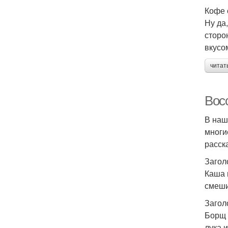
Кофе 
Ну да
сторо
вкусом
читат
Вос
В наш
многи
расск
Загол
Каша 
смеши
Загол
Борщ 
лука 