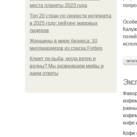
попро
места планеты 2023 года
Топ 20 стран по скорости интернета
Особе
в 2025 году: рейтинг мировых
Калуж
лидеров
полей
Женщины в мире бизнеса: 10
испол
миллиардеров из списка Forbes
Клюет ли рыба, когда ветер и
читат
волны? Мы развеиваем мифы и
даем ответы
Экс
Фавор
кофем
равны
кофем
кофе 
Кофе 