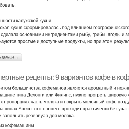
бовать.
нности калужской кухни
ская кухня сформировалась под влиянием географического 
 сделала основными ингредиентами рыбу, грибы, ягоды и з
ьзуются простые и доступные продукты, но при этом резуль
ь дальше →
пертные рецепты: 9 вариантов кофе в к
итом большинства кофеманов является ароматный и нежный
ашине типа Делонги или Филипс, нужно прогреть широкую ч
х пропорциях часть молока и покрыть молочный кофе возд
ашинах Saeco этот процесс проходит практически без учас
и заполнить резервуар для молока.
из кофемашины