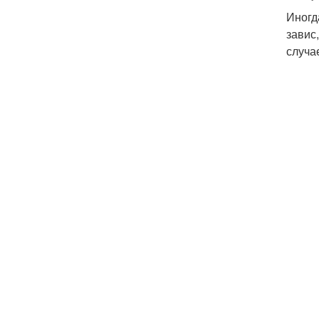
Иногд
завис
случа