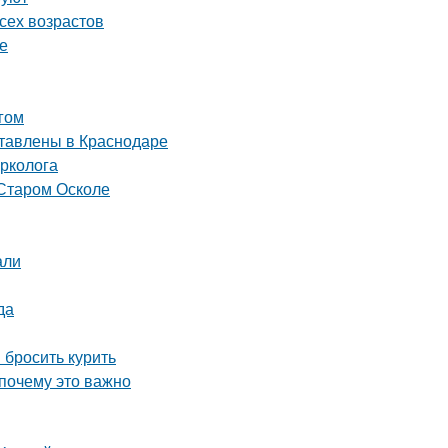
сех возрастов
е
гом
ставлены в Краснодаре
арколога
 Старом Осколе
али
да
 бросить курить
 почему это важно