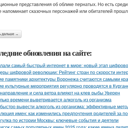
ционные представления об облике пернатых. Но есть среди
е напоминает сказочных персонажей или обитателей прошл
ь дальше →
ледние обновления на сайте:
лали самый быстрый интернет в мире: новый этап цифров
еры цифровой революции: Рейтинг стран по скорости интер
ие памятники архитектуры Воронежа считаются самыми кр
ие культурные мероприятия регулярно проводятся в Курган
 направление и сила ветра влияют на клев рыбы Уверен
лько времени выветривается алкоголь из организма
 быстро вывести алкоголь из организма: эффективные мет
люция имен: как изменились предпочтения родителей за п
гулка по истории Москвы: ключевые события и деятели
исок самых популярных имен 2025 года: какие имена лиди