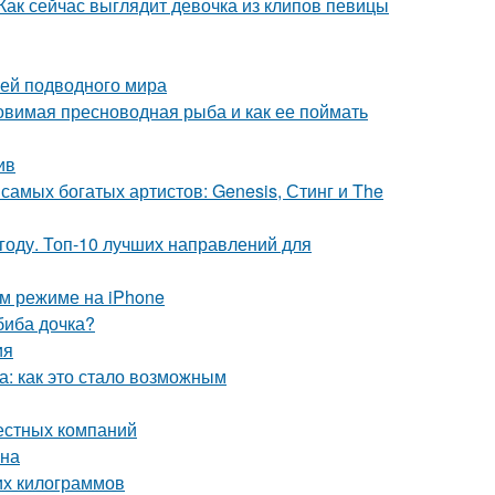
 Как сейчас выглядит девочка из клипов певицы
лей подводного мира
овимая пресноводная рыба и как ее поймать
ив
самых богатых артистов: Genesis, Стинг и The
году. Топ-10 лучших направлений для
ом режиме на iPhone
биба дочка?
ия
а: как это стало возможным
вестных компаний
ена
них килограммов