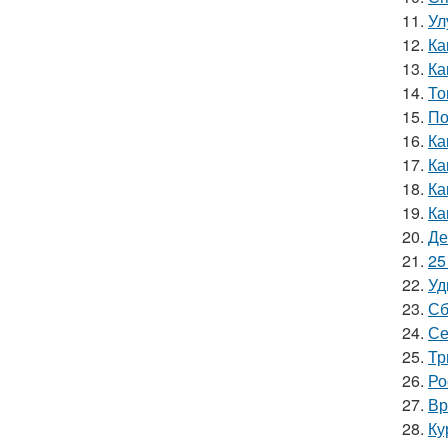
11.
Ул
12.
Ка
13.
Ка
14.
То
15.
По
16.
Ка
17.
Ка
18.
Ка
19.
Ка
20.
Де
21.
25
22.
Уд
23.
Сб
24.
Се
25.
Тр
26.
Ро
27.
Вр
28.
Ку