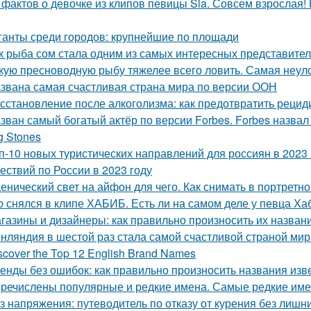
 фактов о девочке из клипов певицы Sia. Совсем взрослая!
ганты среди городов: крупнейшие по площади
к рыба сом стала одним из самых интересных представите
кую пресноводную рыбу тяжелее всего ловить. Самая неул
звана самая счастливая страна мира по версии ООН
сстановление после алкоголизма: как предотвратить рецид
зван самый богатый актёр по версии Forbes. Forbes назвал 
g Stones
п-10 новых туристических направлений для россиян в 2023 
ествий по России в 2023 году
енический свет на айфон для чего. Как снимать в портретн
о снялся в клипе ХАБИБ. Есть ли на самом деле у певца Ха
газины и дизайнеры: как правильно произносить их назван
нляндия в шестой раз стала самой счастливой страной мир
scover the Top 12 English Brand Names
енды без ошибок: как правильно произносить названия из
речислены популярные и редкие имена. Самые редкие им
з напряжения: путеводитель по отказу от курения без лиш