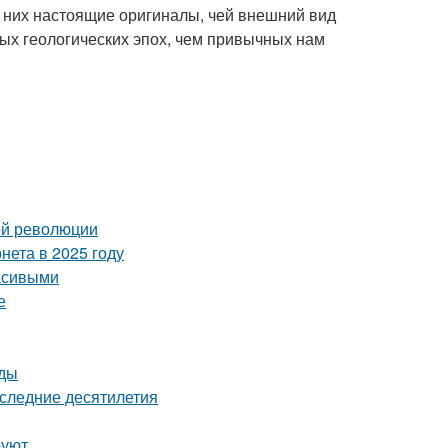
 них настоящие оригиналы, чей внешний вид
ых геологических эпох, чем привычных нам
ой революции
нета в 2025 году
асивыми
е
оды
оследние десятилетия
руют