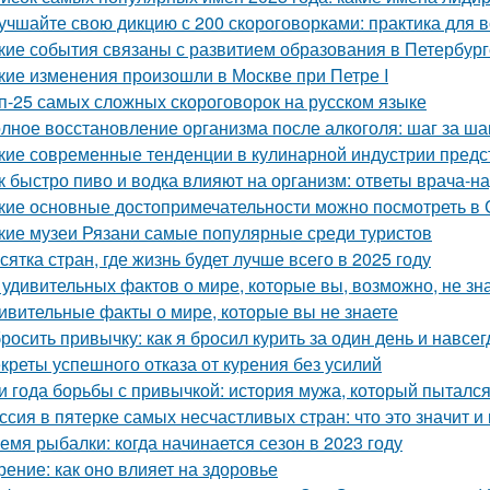
учшайте свою дикцию с 200 скороговорками: практика для в
кие события связаны с развитием образования в Петербург
кие изменения произошли в Москве при Петре I
п-25 самых сложных скороговорок на русском языке
лное восстановление организма после алкоголя: шаг за ша
кие современные тенденции в кулинарной индустрии пред
к быстро пиво и водка влияют на организм: ответы врача-н
кие основные достопримечательности можно посмотреть в
кие музеи Рязани самые популярные среди туристов
сятка стран, где жизнь будет лучше всего в 2025 году
 удивительных фактов о мире, которые вы, возможно, не зн
ивительные факты о мире, которые вы не знаете
росить привычку: как я бросил курить за один день и навсег
креты успешного отказа от курения без усилий
и года борьбы с привычкой: история мужа, который пытался
ссия в пятерке самых несчастливых стран: что это значит и
емя рыбалки: когда начинается сезон в 2023 году
рение: как оно влияет на здоровье