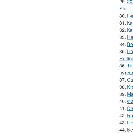
29.
20
Sia
30.
Ги
31.
Ка
32.
Ка
33.
На
34.
Во
35.
На
Rollin
36.
То
путеш
37.
Сц
38.
Кт
39.
Ма
40.
Фи
41.
Di
42.
Бр
43.
Пе
44.
Бе