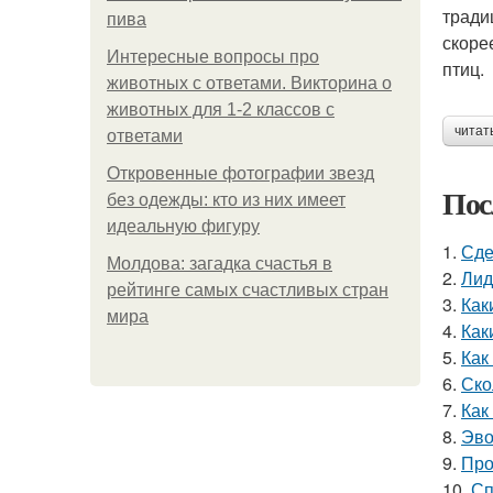
тради
пива
скоре
Интересные вопросы про
птиц.
животных с ответами. Викторина о
животных для 1-2 классов с
читат
ответами
Откровенные фотографии звезд
Пос
без одежды: кто из них имеет
идеальную фигуру
1.
Сде
Молдова: загадка счастья в
2.
Лид
рейтинге самых счастливых стран
3.
Как
мира
4.
Как
5.
Как
6.
Ско
7.
Как
8.
Эво
9.
Про
10.
Сп