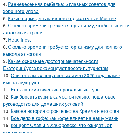
4.
Ранневесенняя рыбалка: 5 главных советов для
хорошего улова
5.
Какие парки для активного отдыха есть в Москве
6.
Сколько времени требуется организму, чтобы вывести
алкоголь из крови
7.
Headlines:
8.
Сколько времени требуется организму для полного
вывода алкоголя
9.
Какие основные достопримечательности
Екатеринбурга рекомендуют посетить туристам
10.
Список самых популярных имен 2025 года: какие
имена лидируют
11.
Есть ли тематические прогулочные туры
12.
Как бросить курить самостоятельно: пошаговое
руководство для домашних условий
13.
Какова история строительства Кремля и его стен
14.
Все дело в кофе: как кофе влияет на нашу жизнь
15.
Концерт Славы в Хабаровске: что ожидать от
выступления