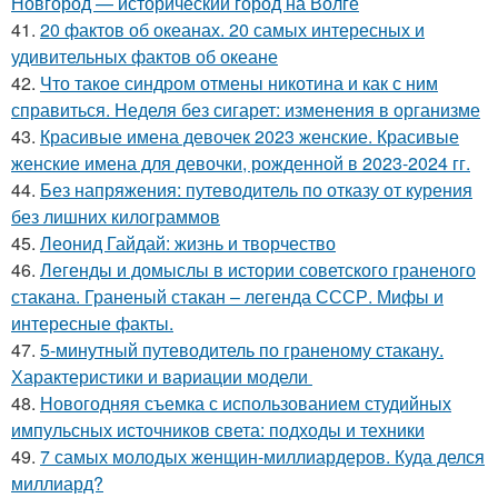
Новгород — исторический город на Волге
41.
20 фактов об океанах. 20 самых интересных и
удивительных фактов об океане
42.
Что такое синдром отмены никотина и как с ним
справиться. Неделя без сигарет: изменения в организме
43.
Красивые имена девочек 2023 женские. Красивые
женские имена для девочки, рожденной в 2023-2024 гг.
44.
Без напряжения: путеводитель по отказу от курения
без лишних килограммов
45.
Леонид Гайдай: жизнь и творчество
46.
Легенды и домыслы в истории советского граненого
стакана. Граненый стакан – легенда СССР. Мифы и
интересные факты.
47.
5-минутный путеводитель по граненому стакану.
Характеристики и вариации модели
48.
Новогодняя съемка с использованием студийных
импульсных источников света: подходы и техники
49.
7 самых молодых женщин-миллиардеров. Куда делся
миллиард?