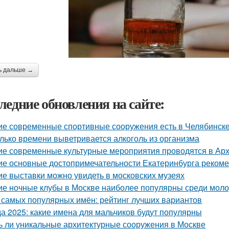
ь дальше →
ледние обновления на сайте:
ие современные спортивные сооружения есть в Челябинск
лько времени выветривается алкоголь из организма
ие современные культурные мероприятия проводятся в Арх
ие основные достопримечательности Екатеринбурга рекоме
ие выставки можно увидеть в московских музеях
ие ночные клубы в Москве наиболее популярны среди мол
 самых популярных имён: рейтинг лучших вариантов
а 2025: какие имена для мальчиков будут популярны
ь ли уникальные архитектурные сооружения в Москве