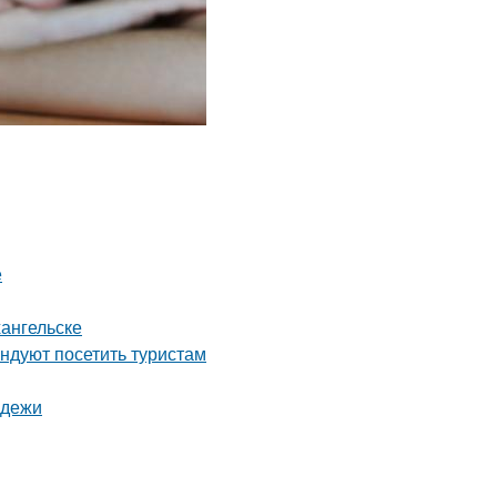
е
ангельске
ндуют посетить туристам
одежи