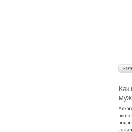
читат
Как
муж
Алког
ни во
подве
сожал