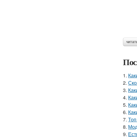
читат
Пос
1.
Как
2.
Ско
3.
Как
4.
Как
5.
Как
6.
Как
7.
Топ
8.
Мод
9.
Ест