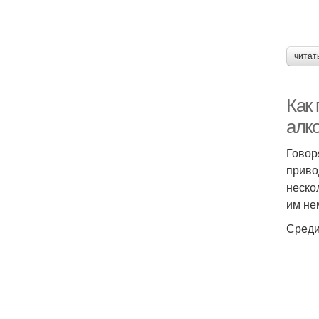
читат
Как 
алк
Говор
приво
неско
им не
Среди