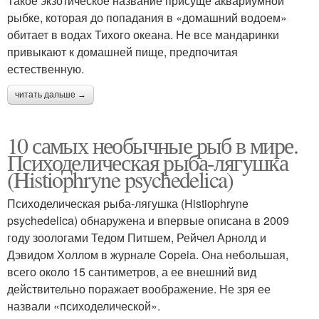
Такое экзотическое название присуще аквариумной
рыбке, которая до попадания в «домашний водоем»
обитает в водах Тихого океана. Не все мандаринки
привыкают к домашней пище, предпочитая
естественную.
читать дальше →
10 самых необычные рыб в мире.
Психоделическая рыба-лягушка
(Histiophryne psychedelica)
Психоделическая рыба-лягушка (Histiophryne
psychedelica) обнаружена и впервые описана в 2009
году зоологами Тедом Питшем, Рейчел Арнолд и
Дэвидом Холлом в журнале Copeia. Она небольшая,
всего около 15 сантиметров, а ее внешний вид
действительно поражает воображение. Не зря ее
назвали «психоделической».