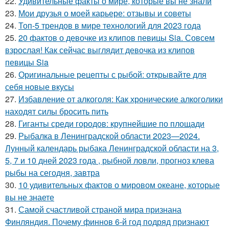
22.
Удивительные факты о мире, которые вы не знали
23.
Мои друзья о моей карьере: отзывы и советы
24.
Топ-5 трендов в мире технологий для 2023 года
25.
20 фактов о девочке из клипов певицы Sia. Совсем
взрослая! Как сейчас выглядит девочка из клипов
певицы Sia
26.
Оригинальные рецепты с рыбой: открывайте для
себя новые вкусы
27.
Избавление от алкоголя: Как хронические алкоголики
находят силы бросить пить
28.
Гиганты среди городов: крупнейшие по площади
29.
Рыбалка в Ленинградской области 2023—2024.
Лунный календарь рыбака Ленинградской области на 3,
5, 7 и 10 дней 2023 года , рыбной ловли, прогноз клева
рыбы на сегодня, завтра
30.
10 удивительных фактов о мировом океане, которые
вы не знаете
31.
Самой счастливой страной мира признана
Финляндия. Почему финнов 6-й год подряд признают