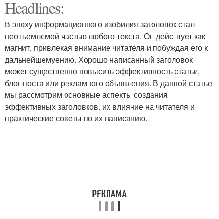
Headlines:
Промилле для разных
Алкоголь в напитке
напитков
В эпоху информационного изобилия заголовок стал
неотъемлемой частью любого текста. Он действует как
магнит, привлекая внимание читателя и побуждая его к
Промилле в
дальнейшемуению. Хорошо написанный заголовок
лаборатории
может существенно повысить эффективность статьи,
блог-поста или рекламного объявления. В данной статье
мы рассмотрим основные аспекты создания
эффективных заголовков, их влияние на читателя и
практические советы по их написанию.