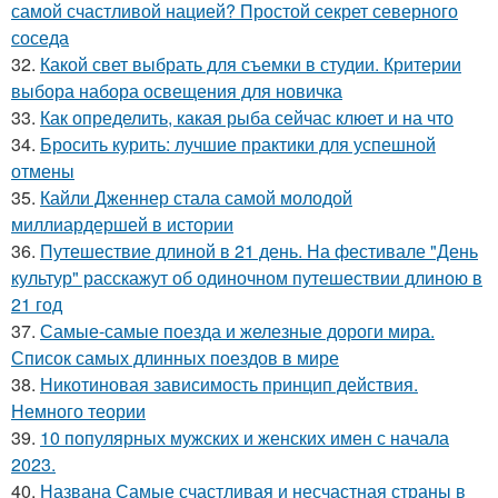
самой счастливой нацией? Простой секрет северного
соседа
32.
Какой свет выбрать для съемки в студии. Критерии
выбора набора освещения для новичка
33.
Как определить, какая рыба сейчас клюет и на что
34.
Бросить курить: лучшие практики для успешной
отмены
35.
Кайли Дженнер стала самой молодой
миллиардершей в истории
36.
Путешествие длиной в 21 день. На фестивале "День
культур" расскажут об одиночном путешествии длиною в
21 год
37.
Самые-самые поезда и железные дороги мира.
Список самых длинных поездов в мире
38.
Никотиновая зависимость принцип действия.
Немного теории
39.
10 популярных мужских и женских имен с начала
2023.
40.
Названа Самые счастливая и несчастная страны в