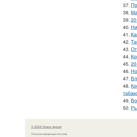
37.
Пр
38.
Ма
39.
20
40.
Ни
41.
Ка
42.
Та
43.
От
44.
Ко
45.
20
46.
Но
47.
Вл
48.
Ко
табак
49.
Во
50.
Ры
© 2026 Новое время
Полезная информация обо всём