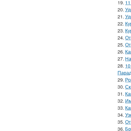
19.
11
20.
Уд
21.
Уд
22.
Ку
23.
Ку
24.
От
25.
От
26.
Ка
27.
На
28.
10
Парад
29.
Ро
30.
Ск
31.
Ка
32.
Им
33.
Ка
34.
Уз
35.
От
36.
Бр