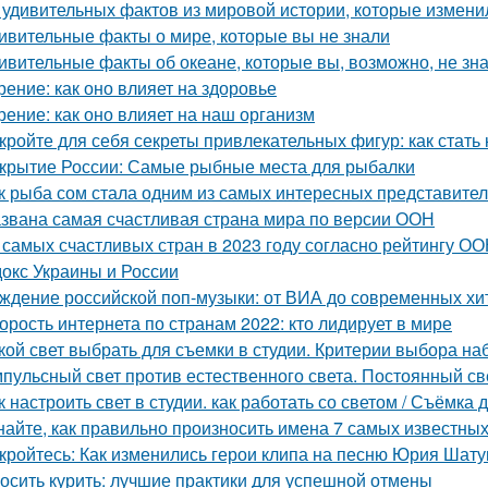
 удивительных фактов из мировой истории, которые измени
ивительные факты о мире, которые вы не знали
ивительные факты об океане, которые вы, возможно, не зн
рение: как оно влияет на здоровье
рение: как оно влияет на наш организм
кройте для себя секреты привлекательных фигур: как стать
крытие России: Самые рыбные места для рыбалки
к рыба сом стала одним из самых интересных представите
звана самая счастливая страна мира по версии ООН
 самых счастливых стран в 2023 году согласно рейтингу ОО
окс Украины и России
ждение российской поп-музыки: от ВИА до современных хи
орость интернета по странам 2022: кто лидирует в мире
кой свет выбрать для съемки в студии. Критерии выбора н
пульсный свет против естественного света. Постоянный св
к настроить свет в студии. как работать со светом / Съёмк
найте, как правильно произносить имена 7 самых известны
кройтесь: Как изменились герои клипа на песню Юрия Шат
осить курить: лучшие практики для успешной отмены