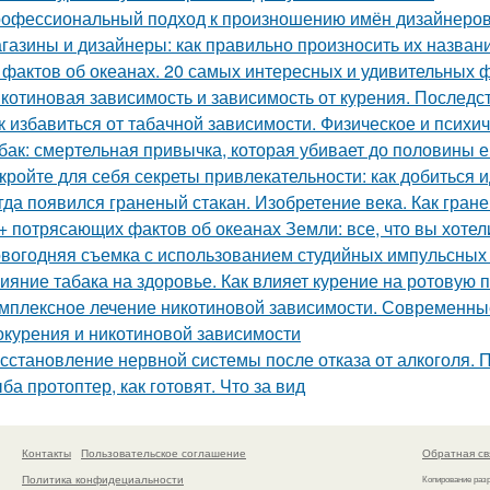
офессиональный подход к произношению имён дизайнеров:
газины и дизайнеры: как правильно произносить их назван
 фактов об океанах. 20 самых интересных и удивительных 
котиновая зависимость и зависимость от курения. Последс
к избавиться от табачной зависимости. Физическое и психи
бак: смертельная привычка, которая убивает до половины е
кройте для себя секреты привлекательности: как добиться
гда появился граненый стакан. Изобретение века. Как гран
+ потрясающих фактов об океанах Земли: все, что вы хотел
вогодняя съемка с использованием студийных импульсных и
ияние табака на здоровье. Как влияет курение на ротовую 
мплексное лечение никотиновой зависимости. Современны
окурения и никотиновой зависимости
сстановление нервной системы после отказа от алкоголя. 
ба протоптер, как готовят. Что за вид
Контакты
Пользовательское соглашение
Обратная св
Политика конфидециальности
Копирование раз