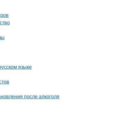
еров
ство
ды
русском языке
стов
ановления после алкоголя