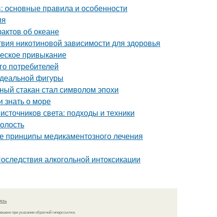
 основные правила и особенности
ия
фактов об океане
твия никотиновой зависимости для здоровья
ческое привыкание
го потребителей
 идеальной фигуры
еный стакан стал символом эпохи
и знать о море
сточников света: подходы и техники
полость
е принципы медикаментозного лечения
Последствия алкогольной интоксикации
язь
решено при указании обратной гиперссылки.