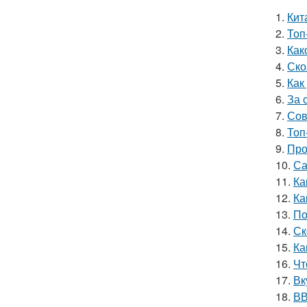
1.
Кит
2.
Топ
3.
Как
4.
Ско
5.
Как
6.
За 
7.
Сов
8.
Топ
9.
Про
10.
Са
11.
Ка
12.
Ка
13.
По
14.
Ск
15.
Ка
16.
Чт
17.
Вк
18.
ВВ