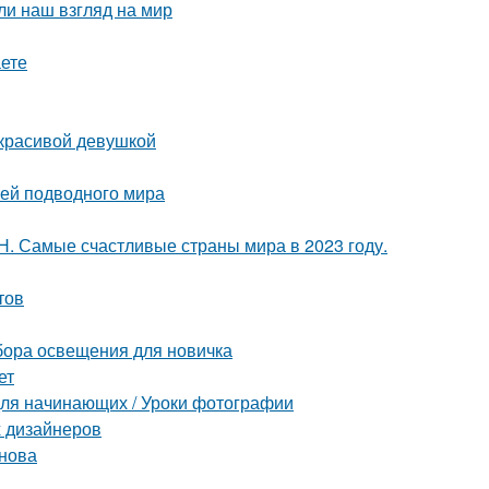
ли наш взгляд на мир
аете
 красивой девушкой
лей подводного мира
Н. Самые счастливые страны мира в 2023 году.
тов
абора освещения для новичка
ет
а для начинающих / Уроки фотографии
х дизайнеров
унова