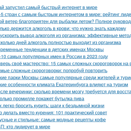
ай запустил самый быстрый интернет в мире
-5 стран с самым быстрым интернетом в мире: рейтинг лид
ой ветер благоприятен для рыбалки летом? Полное руковод
лько держится алкоголь в крови: что нужно знать каждому
 ускорить вывод алкоголя из организма: эффективные мето
сколько дней алкоголь полностью выходит из организма
ременные тенденции в детских именах Москвы
-10 самых популярных имен в России в 2023 году
верь своё мастерство: 15 самых сложных скороговорок на 
мые сложные скороговорки: попробуй повторить
кие парки Москвы самые популярные среди жителей и тури
кие особенности климата Екатеринбурга влияют на туризм
сле вечеринки: сколько времени мозгу требуется для восст
олько промилле покажет бутылка пива
к легко бросить курить: шаги к бездымной жизни
о делать вместо курения: 101 практический совет
усные и стильные: самые модные рецепты кофе
П: кто лидирует в мире