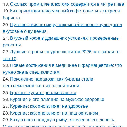
18.
Сколько промилле алкоголя содержится в литре пива
19.
Как приготовить идеальный кофе: советы и секреты
бариста
20.
Путешествия по миру: открывайте новые культуры и
вкусовые ощущения
21.
Вкусный кофе в домашних условиях: проверенные
рецепты
22.
Лучшие страны по уровню жизни 2025: кто входит в
топ-10
23.
Новые достижения в медицине и фармацевтике: что
нужно знать специалистам
24.
Поколение паравоза: как Курилы стали
неотъемлемой частью нашей жизни
25.
Бросить курить: реально ли это
26.
Курение и его влияние на мужское здоровье
27.
Курение: как оно влияет на здоровье
28.
Курение: как оно влияет на наш организм
29.
Какую пресноводную рыбу тяжелее всего ловить.
Самая неуловимая пресноводная рыба и как ее поймать