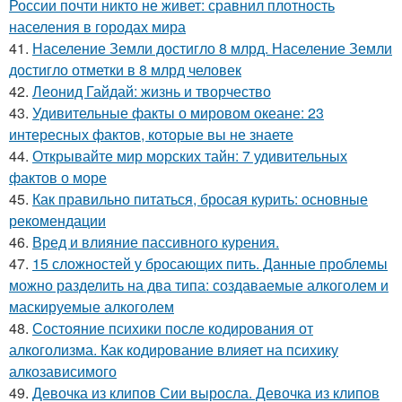
России почти никто не живет: сравнил плотность
населения в городах мира
41.
Население Земли достигло 8 млрд. Население Земли
достигло отметки в 8 млрд человек
42.
Леонид Гайдай: жизнь и творчество
43.
Удивительные факты о мировом океане: 23
интересных фактов, которые вы не знаете
44.
Открывайте мир морских тайн: 7 удивительных
фактов о море
45.
Как правильно питаться, бросая курить: основные
рекомендации
46.
Вред и влияние пассивного курения.
47.
15 сложностей у бросающих пить. Данные проблемы
можно разделить на два типа: создаваемые алкоголем и
маскируемые алкоголем
48.
Состояние психики после кодирования от
алкоголизма. Как кодирование влияет на психику
алкозависимого
49.
Девочка из клипов Сии выросла. Девочка из клипов