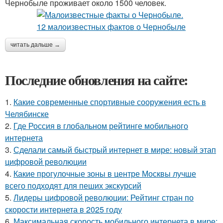
Чернобыле проживает около 1500 человек.
читать дальше →
Последние обновления на сайте:
1.
Какие современные спортивные сооружения есть в
Челябинске
2.
Где Россия в глобальном рейтинге мобильного
интернета
3.
Сделали самый быстрый интернет в мире: новый этап
цифровой революции
4.
Какие прогулочные зоны в центре Москвы лучше
всего подходят для пеших экскурсий
5.
Лидеры цифровой революции: Рейтинг стран по
скорости интернета в 2025 году
6.
Максимальная скорость мобильного интернета в мире: