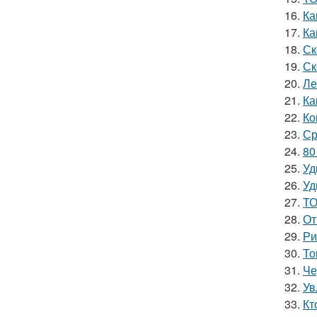
16.
Ка
17.
Ка
18.
Ск
19.
Ск
20.
Ле
21.
Ка
22.
Ко
23.
Ср
24.
80
25.
Уд
26.
Уд
27.
ТО
28.
От
29.
Ри
30.
То
31.
Че
32.
Ув
33.
Кт