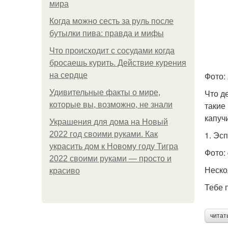
мира
Когда можно сесть за руль после
бутылки пива: правда и мифы
Что происходит с сосудами когда
бросаешь курить. Действие курения
Фото:
на сердце
Что д
Удивительные факты о мире,
такие
которые вы, возможно, не знали
капуч
Украшения для дома на Новый
1. Эс
2022 год своими руками. Как
украсить дом к Новому году Тигра
Фото: 
2022 своими руками — просто и
Неско
красиво
Тебе 
читат