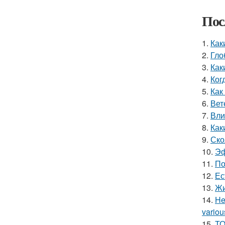
Пос
1.
Как
2.
Гло
3.
Как
4.
Ког
5.
Как
6.
Вет
7.
Вли
8.
Как
9.
Ско
10.
Эф
11.
По
12.
Ес
13.
Жи
14.
He
variou
15.
ТО