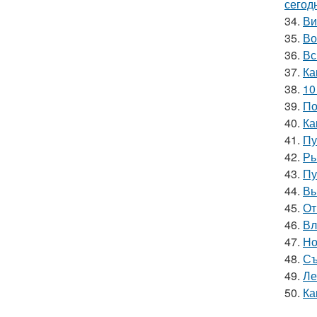
сегод
34.
Ви
35.
Во
36.
Вс
37.
Ка
38.
10
39.
По
40.
Ка
41.
Пу
42.
Ры
43.
Пу
44.
Вы
45.
От
46.
Вл
47.
Но
48.
Съ
49.
Ле
50.
Ка