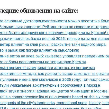
ледние обновления на сайте:
ие основные достопримечательности можно посетить в Ком
бальная лига скорости: Рейтинг стран по скорости интернета
ие события исторического значения проходили на Красной
да начинается рыбалка весной 2025: точные даты для ваше
 ветер влияет на клев рыбы: раскрытие тайн водного мира
ер и рыба: как погода влияет на рыболовлю
яние ветра на клев рыб: как ветер управляет поведением р
ие соборы расположены на территории Кремля
лько времени выветривается алкоголь из организма
фективные методы: как ускорить вывод алкоголя из орган
пулярные имена для мальчиков в 2025 году: Топ-лист сам
ть ли уникальные архитектурные сооружения в Москве
вой звук и энергия: афиша концертов 'Анимации' в Москве
re is a comprehensive list of 60 questions based on the six he
s aspects of the city's landmarks, recreational spots, history, in
П 5 самых сложных скороговорок: сможешь без ошибок