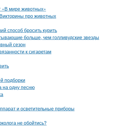
ет «В мире животных»
 Викторины про животных
ий способ бросить курить
атывающие больше, чем голливудские звезды
овный сезон
вязанности к сигаретам
вить
ей подборки
а на одну песню
ка
аппарат и осветительные приборы
рколога не обойтись?