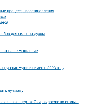
одные процессы восстановления
 все
ается
особов для сильных духом
зменят ваше мышление
х русских мужских имен в 2023 году
мен к лучшему
пах и на концертах Сии, выросла: во сколько