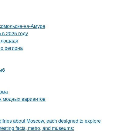
сомольске-на-Амуре
 в 2025 году
 площади
го региона
ыб
изма
ых модных вариантов
adlines about Moscow, each designed to explore
teresting facts, metro, and museums: