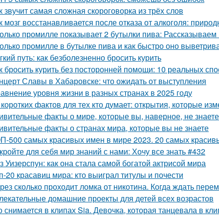
к звучит самая сложная скороговорка из трёх слов
к мозг восстанавливается после отказа от алкоголя: прир
олько промилле показывает 2 бутылки пива: Рассказываем
олько промилле в бутылке пива и как быстро оно выветрив
гкий путь: как безболезненно бросить курить
к бросить курить без посторонней помощи: 10 реальных сп
нцерт Славы в Хабаровске: что ожидать от выступления
авнение уровня жизни в разных странах в 2025 году
 коротких фактов для тех кто думает: открытия, которые и
ивительные факты о мире, которые вы, наверное, не знаете
ивительные факты о странах мира, которые вы не знаете
П-500 самых красивых имен в мире 2023. 20 самых красивы
кройте для себя мир знаний с нами: Хочу все знать #432
з Уизерспун: как она стала самой богатой актрисой мира
п-20 красавиц мира: кто выиграл титулы и почести
рез сколько проходит ломка от никотина. Когда ждать пере
лекательные домашние проекты для детей всех возрастов
о снимается в клипах Sia. Девочка, которая танцевала в кли