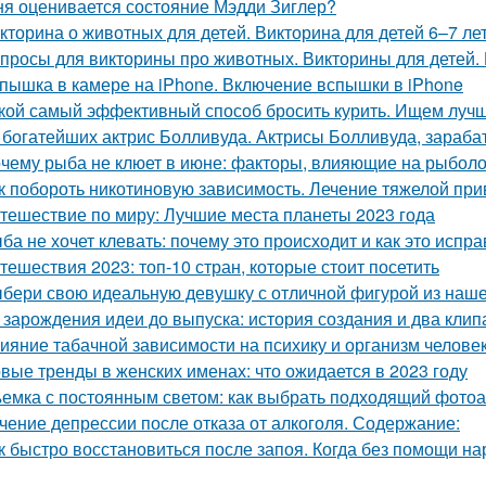
ня оценивается состояние Мэдди Зиглер?
кторина о животных для детей. Викторина для детей 6–7 л
просы для викторины про животных. Викторины для детей.
пышка в камере на iPhone. Включение вспышки в iPhone
кой самый эффективный способ бросить курить. Ищем лучш
 богатейших актрис Болливуда. Актрисы Болливуда, зараб
чему рыба не клюет в июне: факторы, влияющие на рыбол
к побороть никотиновую зависимость. Лечение тяжелой при
тешествие по миру: Лучшие места планеты 2023 года
ба не хочет клевать: почему это происходит и как это испра
тешествия 2023: топ-10 стран, которые стоит посетить
бери свою идеальную девушку с отличной фигурой из наш
 зарождения идеи до выпуска: история создания и два клип
ияние табачной зависимости на психику и организм челове
вые тренды в женских именах: что ожидается в 2023 году
емка с постоянным светом: как выбрать подходящий фото
чение депрессии после отказа от алкоголя. Содержание:
к быстро восстановиться после запоя. Когда без помощи на