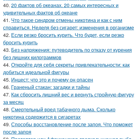
40.
20 фактов об океанах. 20 самых интересных и
удивительных фактов об океане
41.
Что такое синдром отмены никотина и как с ним
справиться. Неделя без сигарет: изменения в организме
42.
Если резко бросить курить. Что будет, если резко
бросить курить
43.
Без напряжения: путеводитель по отказу от курения
без лишних килограммов
44.
Откройте для себя секреты привлекательности: как
добиться идеальной фигуры
45.
Инцест: что это и почему он опасен
46.
Граненый стакан: загадки и тайны
47.
Как сбросить лишний вес и вернуть стройную фигуру
за месяц
48.
Смертельный вред табачного дыма. Сколько
никотина содержится в сигаретах
49.
Способы восстановление после запоя. Что поможет
после запоя