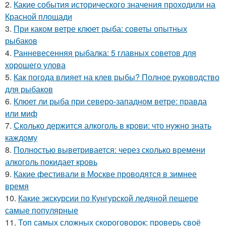
2.
Какие события исторического значения проходили на
Красной площади
3.
При каком ветре клюет рыба: советы опытных
рыбаков
4.
Ранневесенняя рыбалка: 5 главных советов для
хорошего улова
5.
Как погода влияет на клев рыбы? Полное руководство
для рыбаков
6.
Клюет ли рыба при северо-западном ветре: правда
или миф
7.
Сколько держится алкоголь в крови: что нужно знать
каждому
8.
Полностью выветривается: через сколько времени
алкоголь покидает кровь
9.
Какие фестивали в Москве проводятся в зимнее
время
10.
Какие экскурсии по Кунгурской ледяной пещере
самые популярные
11.
Топ самых сложных скороговорок: проверь своё