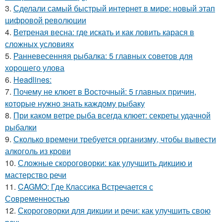
3.
Сделали самый быстрый интернет в мире: новый этап
цифровой революции
4.
Ветреная весна: где искать и как ловить карася в
сложных условиях
5.
Ранневесенняя рыбалка: 5 главных советов для
хорошего улова
6.
Headlines:
7.
Почему не клюет в Восточный: 5 главных причин,
которые нужно знать каждому рыбаку
8.
При каком ветре рыба всегда клюет: секреты удачной
рыбалки
9.
Сколько времени требуется организму, чтобы вывести
алкоголь из крови
10.
Сложные скороговорки: как улучшить дикцию и
мастерство речи
11.
CAGMO: Где Классика Встречается с
Современностью
12.
Скороговорки для дикции и речи: как улучшить свою