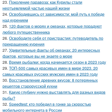
23.
Поколение паравоза: как Курилы стали
неотъемлемой частью нашей жизни
24.
Освободившись от зависимости: мой путь к победе
над курением
25.
120 фактов о морях и океанах, которые порадуют
любого путешественника
26.
Освободите себя от пристрастия: путеводитель по
прекращению курения
27.
Удивительные факты об океанах: 20 интересных
фактов, которые вы не знаете о море
28.
Время рыбалки: когда начинается сезон в 2023 году
29.
ТОП-500 самых красивых имен в мире 2023. 20
самых красивых русских мужских имен в 2023 году
30.
Восстановление древних вкусов: 8 потерянных
рецептов старорусской кухни
31.
Какую глубину нужно выставлять для разных видов
рыбы?
32.
Speedtest: кто победил в гонке за скоростью
мобильного интернета в России