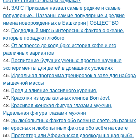
соответствии со знаком зодиака?
41.
ЗАГС Прикамья назвал самые редкие и самые
популярные.. Названы самые популярные и редкие
имена новорожденных в Башкирии | ОБЩЕСТВО
42.
Подводный мир: 5 интересных фактов о океане,
которые порадуют любого
43.
От эспрессо до колд брю: история кофе и его
различных вариантов
44.
Воспитание будущих ученых: простые научные
эксперименты для детей в домашних условиях
45.
Идеальная программа тренировок в зале для набора
мышечной массы
46.
Вред и влияние пассивного курения.
47.
Красотки из музыкальных клипов Bon Jovi.
48.
Красивая женская фигура глазами мужчин.
Идеальная фигура глазами мужчин
49.
25 любопытных фактов обо всем на свете. 25 разных
интересных и любопытных фактов обо всём на свете
50.
Протоптер или Африканская двоякодышащая рыба.