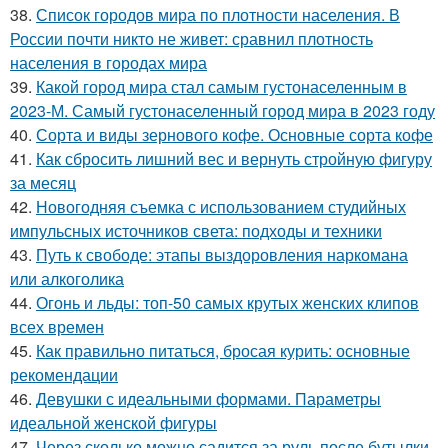
38.
Список городов мира по плотности населения. В
России почти никто не живет: сравнил плотность
населения в городах мира
39.
Какой город мира стал самым густонаселенным в
2023-М. Самый густонаселенный город мира в 2023 году
40.
Сорта и виды зернового кофе. Основные сорта кофе
41.
Как сбросить лишний вес и вернуть стройную фигуру
за месяц
42.
Новогодняя съемка с использованием студийных
импульсных источников света: подходы и техники
43.
Путь к свободе: этапы выздоровления наркомана
или алкоголика
44.
Огонь и льды: топ-50 самых крутых женских клипов
всех времен
45.
Как правильно питаться, бросая курить: основные
рекомендации
46.
Девушки с идеальными формами. Параметры
идеальной женской фигуры
47.
Через сколько можно садится за руль после бутылки