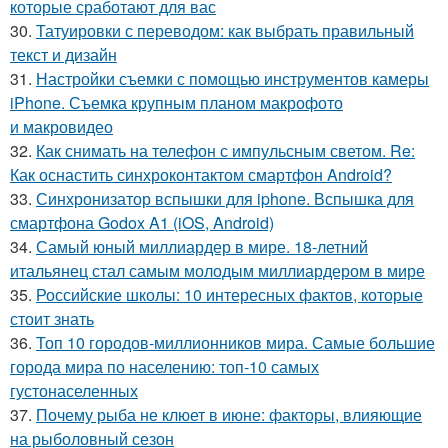
которые сработают для вас
30.
Татуировки с переводом: как выбрать правильный
текст и дизайн
31.
Настройки съемки с помощью инструментов камеры
iPhone. Съемка крупным планом макрофото
и макровидео
32.
Как снимать на телефон с импульсным светом. Re:
Как оснастить синхроконтактом смартфон Android?
33.
Синхронизатор вспышки для iphone. Вспышка для
смартфона Godox A1 (iOS, Android)
34.
Самый юный миллиардер в мире. 18-летний
итальянец стал самым молодым миллиардером в мире
35.
Российские школы: 10 интересных фактов, которые
стоит знать
36.
Топ 10 городов-миллионников мира. Самые большие
города мира по населению: топ-10 самых
густонаселенных
37.
Почему рыба не клюет в июне: факторы, влияющие
на рыболовный сезон