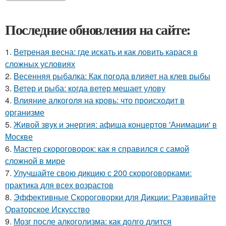
Последние обновления на сайте:
1.
Ветреная весна: где искать и как ловить карася в
сложных условиях
2.
Весенняя рыбалка: Как погода влияет на клев рыбы
3.
Ветер и рыба: когда ветер мешает улову
4.
Влияние алкоголя на кровь: что происходит в
организме
5.
Живой звук и энергия: афиша концертов 'Анимации' в
Москве
6.
Мастер скороговорок: как я справился с самой
сложной в мире
7.
Улучшайте свою дикцию с 200 скороговорками:
практика для всех возрастов
8.
Эффективные Скороговорки для Дикции: Развивайте
Ораторское Искусство
9.
Мозг после алкоголизма: как долго длится