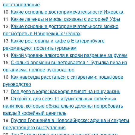
восстановление
10.
Какие основные достопримечательности Ижевска
11.
Какие легенды и мифы связаны с историей Уфы
12.
Какие основные достопримечательности можно
посмотреть в Набережных Челнах
13.
Какие рестораны и кафе в Екатеринбурге
рекомендуют посетить гурманам
14.
Какой уровень алкоголя в крови разрешен за рулем
15.
Сколько времени выветривается 1 бутылка пива из
организма: полное руководство
16.
Как навсегда расстаться с сигаретами: пошаговое
руководство
17.
Все дело в кофе: как кофе влияет на нашу жизнь
18.
Откройте для себя 11 изумительных кофейных
напитков, которые обязательно должны попробовать
каждый кофейный ценитель
19.
Группа Горшенёв в Новосибирске: афиша и секреты
предстоящего выступления
20.
Топ 7 стран мира по уровню жизни: кто вошел в