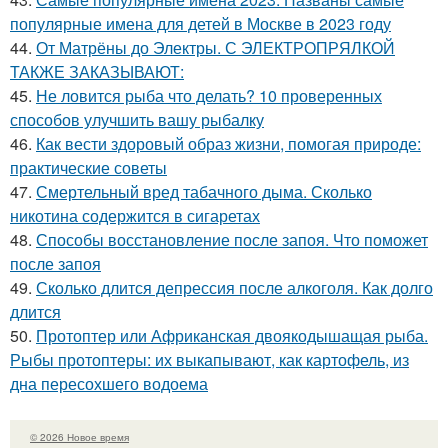
популярные имена для детей в Москве в 2023 году
44.
От Матрёны до Электры. С ЭЛЕКТРОПРЯЛКОЙ
ТАКЖЕ ЗАКАЗЫВАЮТ:
45.
Не ловится рыба что делать? 10 проверенных
способов улучшить вашу рыбалку
46.
Как вести здоровый образ жизни, помогая природе:
практические советы
47.
Смертельный вред табачного дыма. Сколько
никотина содержится в сигаретах
48.
Способы восстановление после запоя. Что поможет
после запоя
49.
Сколько длится депрессия после алкоголя. Как долго
длится
50.
Протоптер или Африканская двоякодышащая рыба.
Рыбы протоптеры: их выкапывают, как картофель, из
дна пересохшего водоема
© 2026 Новое время