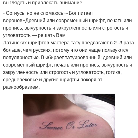
выглядеть и привлекать внимание.
«Согнусь, но не сломаюсь»«Бог питает
воронов»Древний или современный шрифт, печать или
пропись, вычурность и закругленность или строгость и
угловатость — решать Вам
Латинских шрифтов мастера тату предлагают в 2–3 раза
больше, чем русских, потому что они чаще пользуются
популярностью. Выбирает татуированный: древний или
современный шрифт, печать или пропись, вычурность и
закругленность или строгость и угловатость, готика,
средневековье и другие шрифты покоряют
разнообразием.