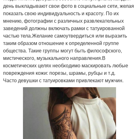
день выкладывают свои фото в социальные сети, желая
показать свою индивидуальность и красоту. По их
мнению, фотографии с различных развлекательных
заведений должны включать рамки с татуированной
частью тела.Желание самоутвердиться или выразить
таким образом отношение к определенной группе
общества. Такие группы могут быть философского,
мистического, музыкального направления.В
косметических целях необходимо маскировать любые
повреждения кожи: порезы, шрамы, рубцы и т.д.
Часто девушки с татуировками привлекают мужчин.