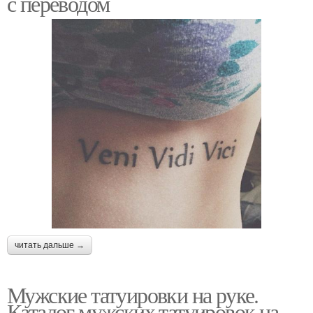
с переводом
читать дальше →
Мужские татуировки на руке.
Каталог мужских татуировок на