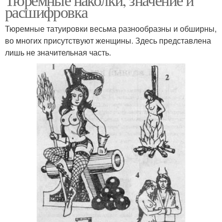
расшифровка
Тюремные татуировки весьма разнообразны и обширны,
во многих присутствуют женщины. Здесь представлена
лишь не значительная часть.