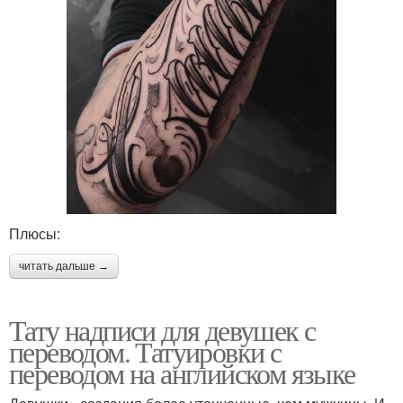
Плюсы:
читать дальше →
Тату надписи для девушек с
переводом. Татуировки с
переводом на английском языке