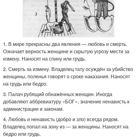
1. В мире прекрасны два явления — любовь и смерть.
Означает верность женщине и скрытую угрозу мести за
измену. Наносят на спину или грудь.
2. Смерть за измену. Владелец тату осуждён за убийство
женщины, поленья говорят о сроке наказания. Наносят
на грудь или бедро.
3. Палач рубящий обнажённых женщин. Иногда
добавляют аббревиатуру «БОГ», значение ненависть к
администрации и законам.
4. Любовь и ненависть (добро и зло) всегда рядом.
Владелец попал на зону из — за женщины. Наносят на
бедро или грудь.