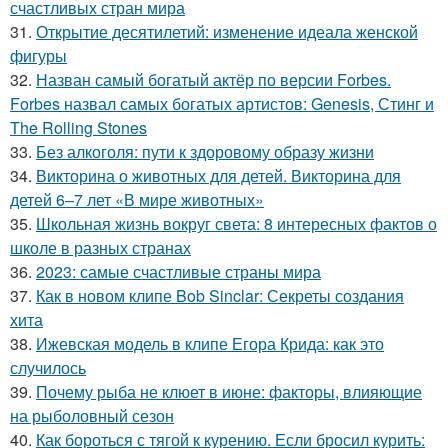
счастливых стран мира
31.
Открытие десятилетий: изменение идеала женской
фигуры
32.
Назван самый богатый актёр по версии Forbes.
Forbes назвал самых богатых артистов: Genesis, Стинг и
The Rolling Stones
33.
Без алкоголя: пути к здоровому образу жизни
34.
Викторина о животных для детей. Викторина для
детей 6–7 лет «В мире животных»
35.
Школьная жизнь вокруг света: 8 интересных фактов о
школе в разных странах
36.
2023: самые счастливые страны мира
37.
Как в новом клипе Bob Sinclar: Секреты создания
хита
38.
Ижевская модель в клипе Егора Крида: как это
случилось
39.
Почему рыба не клюет в июне: факторы, влияющие
на рыболовный сезон
40.
Как бороться с тягой к курению. Если бросил курить: