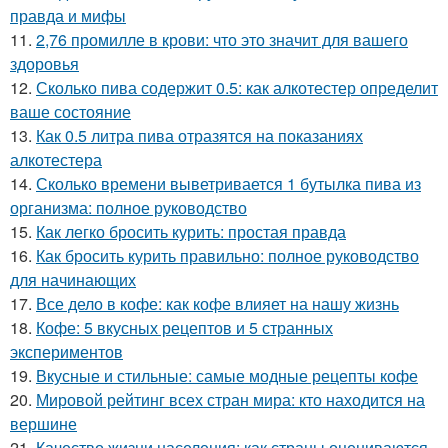
правда и мифы
11.
2,76 промилле в крови: что это значит для вашего
здоровья
12.
Сколько пива содержит 0.5: как алкотестер определит
ваше состояние
13.
Как 0.5 литра пива отразятся на показаниях
алкотестера
14.
Сколько времени выветривается 1 бутылка пива из
организма: полное руководство
15.
Как легко бросить курить: простая правда
16.
Как бросить курить правильно: полное руководство
для начинающих
17.
Все дело в кофе: как кофе влияет на нашу жизнь
18.
Кофе: 5 вкусных рецептов и 5 странных
экспериментов
19.
Вкусные и стильные: самые модные рецепты кофе
20.
Мировой рейтинг всех стран мира: кто находится на
вершине
21.
Качество жизни населения: как страны оцениваются