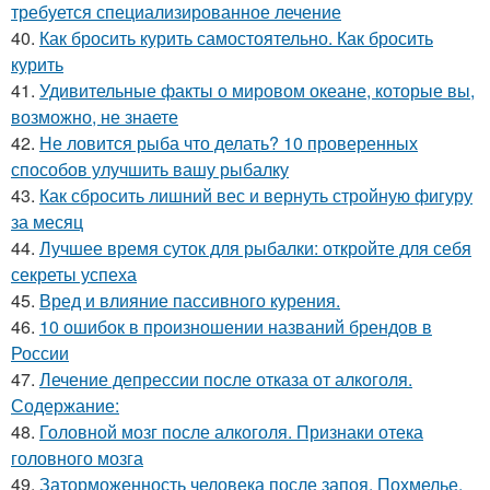
требуется специализированное лечение
40.
Как бросить курить самостоятельно. Как бросить
курить
41.
Удивительные факты о мировом океане, которые вы,
возможно, не знаете
42.
Не ловится рыба что делать? 10 проверенных
способов улучшить вашу рыбалку
43.
Как сбросить лишний вес и вернуть стройную фигуру
за месяц
44.
Лучшее время суток для рыбалки: откройте для себя
секреты успеха
45.
Вред и влияние пассивного курения.
46.
10 ошибок в произношении названий брендов в
России
47.
Лечение депрессии после отказа от алкоголя.
Содержание:
48.
Головной мозг после алкоголя. Признаки отека
головного мозга
49.
Заторможенность человека после запоя. Похмелье,