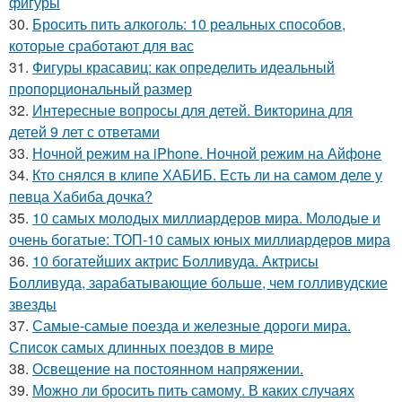
фигуры
30.
Бросить пить алкоголь: 10 реальных способов,
которые сработают для вас
31.
Фигуры красавиц: как определить идеальный
пропорциональный размер
32.
Интересные вопросы для детей. Викторина для
детей 9 лет с ответами
33.
Ночной режим на iPhone. Ночной режим на Айфоне
34.
Кто снялся в клипе ХАБИБ. Есть ли на самом деле у
певца Хабиба дочка?
35.
10 самых молодых миллиардеров мира. Молодые и
очень богатые: ТОП-10 самых юных миллиардеров мира
36.
10 богатейших актрис Болливуда. Актрисы
Болливуда, зарабатывающие больше, чем голливудские
звезды
37.
Самые-самые поезда и железные дороги мира.
Список самых длинных поездов в мире
38.
Освещение на постоянном напряжении.
39.
Можно ли бросить пить самому. В каких случаях