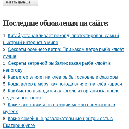
читать дальше →
Последние обновления на сайте:
1.
Китай устанавливает рекорд: протестирован самый
быстрый интернет в мире
2.
Секреты осеннего ветра: При каком ветре рыба клюёт
лучше
3.
Секреты ветреной рыбалки: какая рыба клюёт в
непогоду
4.
Как ветер влияет на клёв рыбы: основные факторы
5.
Когда ветер в меру: как погода влияет на клёв карася
6.
Как быстро выводится алкоголь из организма после
недельного запоя
7.
Какие выставки и экспозиции можно посмотреть в
музеях
8.
Какие семейные развлекательные центры есть в
Екатеринбурге