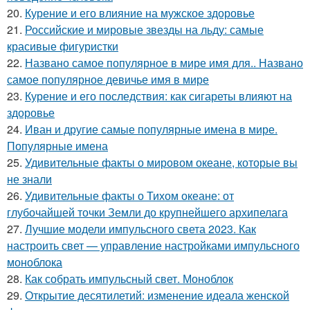
20.
Курение и его влияние на мужское здоровье
21.
Российские и мировые звезды на льду: самые
красивые фигуристки
22.
Названо самое популярное в мире имя для.. Названо
самое популярное девичье имя в мире
23.
Курение и его последствия: как сигареты влияют на
здоровье
24.
Иван и другие самые популярные имена в мире.
Популярные имена
25.
Удивительные факты о мировом океане, которые вы
не знали
26.
Удивительные факты о Тихом океане: от
глубочайшей точки Земли до крупнейшего архипелага
27.
Лучшие модели импульсного света 2023. Как
настроить свет — управление настройками импульсного
моноблока
28.
Как собрать импульсный свет. Моноблок
29.
Открытие десятилетий: изменение идеала женской