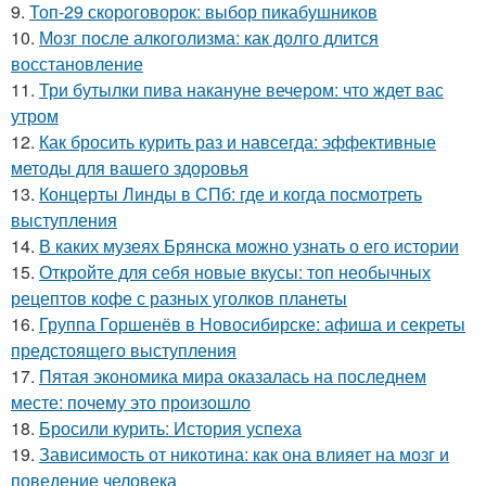
9.
Топ-29 скороговорок: выбор пикабушников
10.
Мозг после алкоголизма: как долго длится
восстановление
11.
Три бутылки пива накануне вечером: что ждет вас
утром
12.
Как бросить курить раз и навсегда: эффективные
методы для вашего здоровья
13.
Концерты Линды в СПб: где и когда посмотреть
выступления
14.
В каких музеях Брянска можно узнать о его истории
15.
Откройте для себя новые вкусы: топ необычных
рецептов кофе с разных уголков планеты
16.
Группа Горшенёв в Новосибирске: афиша и секреты
предстоящего выступления
17.
Пятая экономика мира оказалась на последнем
месте: почему это произошло
18.
Бросили курить: История успеха
19.
Зависимость от никотина: как она влияет на мозг и
поведение человека