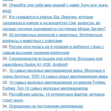
26.
Откройте для себя мир знаний с нами: Хочу все знать
#432
27.
Кто снимается в клипах Sia. Девочка, которая
танцевала в клипах и на концертах Сии, выросла: во
сколько сегодня оценивается состояние Мэдди Зиглер?
28.
25 интересных вопросов о животных. Интересные
вопросы о животных с ответами
29.
Россия опустилась на 4 позиции в рейтинге стран с
самым высоким уровнем коррупции
30.
Синхронизатор вспышки для iphone. Вспышка для
смартфона Godox A1 (iOS, Android)
31.
10 самых молодых миллиардеров мира. Молодые и
очень богатые: ТОП-10 самых юных миллиардеров мира
32.
10 самых молодых миллиардеров по версии Forbes.
Forbes: Топ-10 самых молодых миллиардеров
33.
Российские школы: 10 интересных фактов, которые
стоит знать
34.
Освещение на постоянном напряжении.