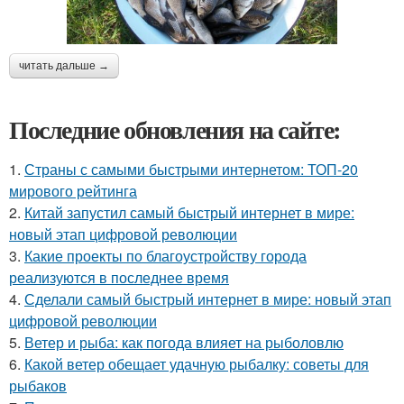
читать дальше →
Последние обновления на сайте:
1.
Страны с самыми быстрыми интернетом: ТОП-20
мирового рейтинга
2.
Китай запустил самый быстрый интернет в мире:
новый этап цифровой революции
3.
Какие проекты по благоустройству города
реализуются в последнее время
4.
Сделали самый быстрый интернет в мире: новый этап
цифровой революции
5.
Ветер и рыба: как погода влияет на рыболовлю
6.
Какой ветер обещает удачную рыбалку: советы для
рыбаков