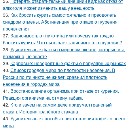
35.
Потерять отвратительный внешний вид: как отказ от
алкоголя может изменить вашу внешность
36.
Как бросить курить самостоятельно и преодолеть
синдром отмены. Абстиненция при отказе от курения:
проявления
37.
Зависимость от никотина или почему так трудно
бросить курить. Что вызывает зависимость от курения?
38.
Удивительные факты о мировом океане, которые вы,
возможно, не знаете
39.
Карповые: невероятные факты о популярных рыбках
40.
Список городов мира по плотности населения. В
России почти никто не живет: сравнил плотность
населения в городах мира
41.
Восстановление организма при отказе от курения.
Реакция организма на отмену табака
42.
Кто и зачем на самом деле придумал граненый
стакан. История гранёного стакана
43.
Удивительные способы приготовления кофе со всего
мира