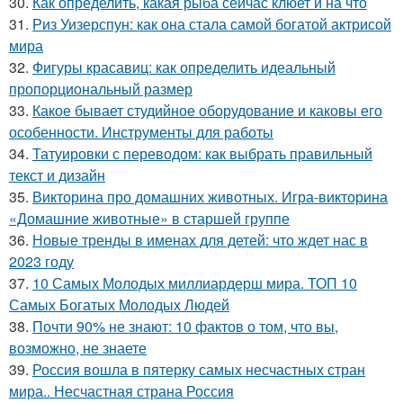
30.
Как определить, какая рыба сейчас клюет и на что
31.
Риз Уизерспун: как она стала самой богатой актрисой
мира
32.
Фигуры красавиц: как определить идеальный
пропорциональный размер
33.
Какое бывает студийное оборудование и каковы его
особенности. Инструменты для работы
34.
Татуировки с переводом: как выбрать правильный
текст и дизайн
35.
Викторина про домашних животных. Игра-викторина
«Домашние животные» в старшей группе
36.
Новые тренды в именах для детей: что ждет нас в
2023 году
37.
10 Самых Молодых миллиардерш мира. ТОП 10
Самых Богатых Молодых Людей
38.
Почти 90% не знают: 10 фактов о том, что вы,
возможно, не знаете
39.
Россия вошла в пятерку самых несчастных стран
мира.. Несчастная страна Россия