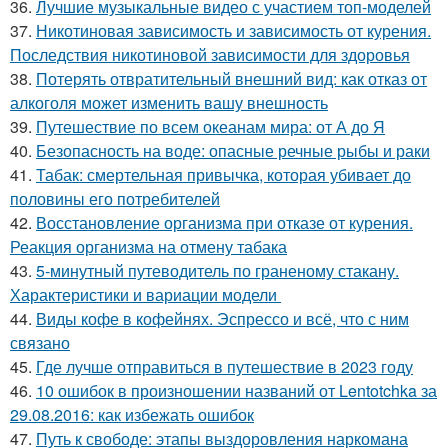
36.
Лучшие музыкальные видео с участием топ-моделей
37.
Никотиновая зависимость и зависимость от курения.
Последствия никотиновой зависимости для здоровья
38.
Потерять отвратительный внешний вид: как отказ от
алкоголя может изменить вашу внешность
39.
Путешествие по всем океанам мира: от А до Я
40.
Безопасность на воде: опасные речные рыбы и раки
41.
Табак: смертельная привычка, которая убивает до
половины его потребителей
42.
Восстановление организма при отказе от курения.
Реакция организма на отмену табака
43.
5-минутный путеводитель по граненому стакану.
Характеристики и вариации модели
44.
Виды кофе в кофейнях. Эспрессо и всё, что с ним
связано
45.
Где лучше отправиться в путешествие в 2023 году
46.
10 ошибок в произношении названий от Lentotchka за
29.08.2016: как избежать ошибок
47.
Путь к свободе: этапы выздоровления наркомана