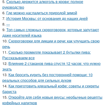
5.
Сколько держится алкоголь в крови: полное
руководство
6.
Где можно насладиться природой зимой
7.
История Москвы: от основания до наших дней
8.
---
9.
Топ самых сложных скороговорок, которые запутают
даже носителей языка
10.
Скороговорки для дикции и речи: как улучшить свою
речь
11.
Сколько промилле показывает 2 бутылки пива:
Рассказываем все
12.
Влияние 2 стаканов пива спустя 12 часов: что нужно
знать
13.
Как бросить курить без посторонней помощи: 10
реальных способов для сильных духом
14.
Как приготовить идеальный кофе: советы и секреты
бариста
15.
Откройте для себя новые вкусы: необычные рецепты
кофейных напитков