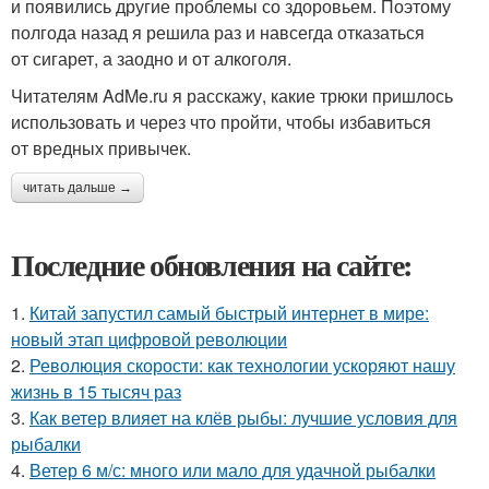
и появились другие проблемы со здоровьем. Поэтому
полгода назад я решила раз и навсегда отказаться
от сигарет, а заодно и от алкоголя.
Читателям AdMe.ru я расскажу, какие трюки пришлось
использовать и через что пройти, чтобы избавиться
от вредных привычек.
читать дальше →
Последние обновления на сайте:
1.
Китай запустил самый быстрый интернет в мире:
новый этап цифровой революции
2.
Революция скорости: как технологии ускоряют нашу
жизнь в 15 тысяч раз
3.
Как ветер влияет на клёв рыбы: лучшие условия для
рыбалки
4.
Ветер 6 м/с: много или мало для удачной рыбалки