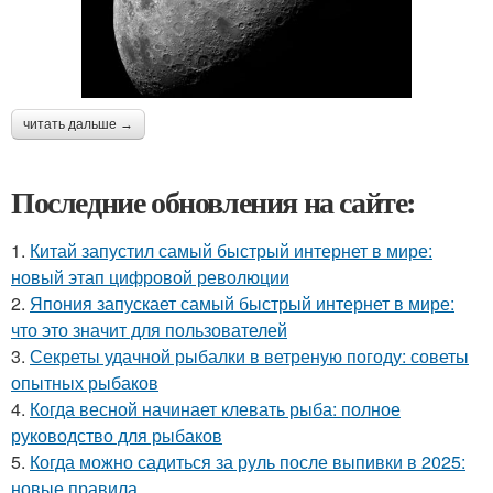
читать дальше →
Последние обновления на сайте:
1.
Китай запустил самый быстрый интернет в мире:
новый этап цифровой революции
2.
Япония запускает самый быстрый интернет в мире:
что это значит для пользователей
3.
Секреты удачной рыбалки в ветреную погоду: советы
опытных рыбаков
4.
Когда весной начинает клевать рыба: полное
руководство для рыбаков
5.
Когда можно садиться за руль после выпивки в 2025:
новые правила