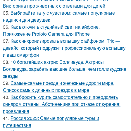
Викторина про животных с ответами для детей
35.
Выбирайте тату с чувством: самые популярные
надписи для девушек
36.
Как включить студийный свет на айфоне.
Приложение Profoto Camera для iPhone
37.
Как синхронизировать вспышку с айфоном. Tric —
девайс, который подружит профессиональную вспышку
и ваш смартфон
38.
10 богатейших актрис Болливуда. Актрисы
Болливуда, зарабатывающие больше, чем голливудские
звезды
39.
Самые-самые поезда и железные дороги мира.
Список самых длинных поездов в мире
40.
Как бросить курить самостоятельно и преодолеть
синдром отмены. Абстиненция при отказе от курения:
проявления
41.
Россия 2023: Самые популярные туры и
путешествия