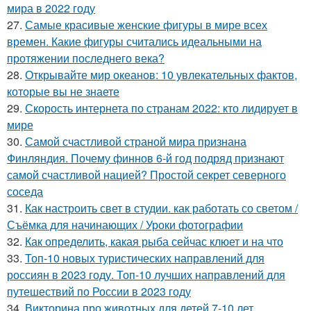
мира в 2022 году
27.
Самые красивые женские фигуры в мире всех
времен. Какие фигуры считались идеальными на
протяжении последнего века?
28.
Открывайте мир океанов: 10 увлекательных фактов,
которые вы не знаете
29.
Скорость интернета по странам 2022: кто лидирует в
мире
30.
Самой счастливой страной мира признана
Финляндия. Почему финнов 6-й год подряд признают
самой счастливой нацией? Простой секрет северного
соседа
31.
Как настроить свет в студии. как работать со светом /
Съёмка для начинающих / Уроки фотографии
32.
Как определить, какая рыба сейчас клюет и на что
33.
Топ-10 новых туристических направлений для
россиян в 2023 году. Топ-10 лучших направлений для
путешествий по России в 2023 году
34.
Викторина про животных для детей 7-10 лет.