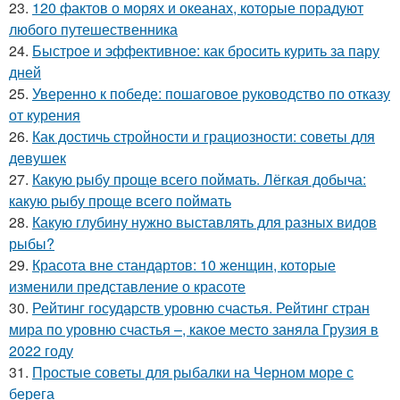
23.
120 фактов о морях и океанах, которые порадуют
любого путешественника
24.
Быстрое и эффективное: как бросить курить за пару
дней
25.
Уверенно к победе: пошаговое руководство по отказу
от курения
26.
Как достичь стройности и грациозности: советы для
девушек
27.
Какую рыбу проще всего поймать. Лёгкая добыча:
какую рыбу проще всего поймать
28.
Какую глубину нужно выставлять для разных видов
рыбы?
29.
Красота вне стандартов: 10 женщин, которые
изменили представление о красоте
30.
Рейтинг государств уровню счастья. Рейтинг стран
мира по уровню счастья –, какое место заняла Грузия в
2022 году
31.
Простые советы для рыбалки на Черном море с
берега