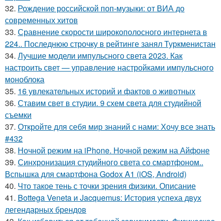
32.
Рождение российской поп-музыки: от ВИА до
современных хитов
33.
Сравнение скорости широкополосного интернета в
224.. Последнюю строчку в рейтинге занял Туркменистан
34.
Лучшие модели импульсного света 2023. Как
настроить свет — управление настройками импульсного
моноблока
35.
16 увлекательных историй и фактов о животных
36.
Ставим свет в студии. 9 схем света для студийной
съемки
37.
Откройте для себя мир знаний с нами: Хочу все знать
#432
38.
Ночной режим на iPhone. Ночной режим на Айфоне
39.
Синхронизация студийного света со смартфоном..
Вспышка для смартфона Godox A1 (iOS, Android)
40.
Что такое тень с точки зрения физики. Описание
41.
Bottega Veneta и Jacquemus: История успеха двух
легендарных брендов