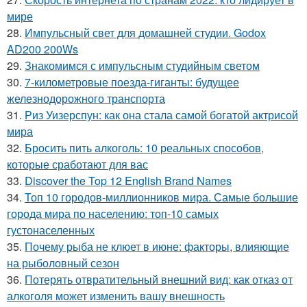
мире
28.
Импульсный свет для домашней студии. Godox
AD200 200Ws
29.
Знакомимся с импульсным студийным светом
30.
7-километровые поезда-гиганты: будущее
железнодорожного транспорта
31.
Риз Уизерспун: как она стала самой богатой актрисой
мира
32.
Бросить пить алкоголь: 10 реальных способов,
которые сработают для вас
33.
Discover the Top 12 English Brand Names
34.
Топ 10 городов-миллионников мира. Самые большие
города мира по населению: топ-10 самых
густонаселенных
35.
Почему рыба не клюет в июне: факторы, влияющие
на рыболовный сезон
36.
Потерять отвратительный внешний вид: как отказ от
алкоголя может изменить вашу внешность