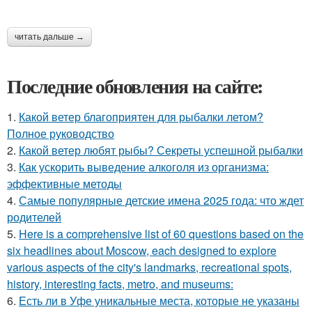
читать дальше →
Последние обновления на сайте:
1.
Какой ветер благоприятен для рыбалки летом?
Полное руководство
2.
Какой ветер любят рыбы? Секреты успешной рыбалки
3.
Как ускорить выведение алкоголя из организма:
эффективные методы
4.
Самые популярные детские имена 2025 года: что ждет
родителей
5.
Here is a comprehensive list of 60 questions based on the
six headlines about Moscow, each designed to explore
various aspects of the city's landmarks, recreational spots,
history, interesting facts, metro, and museums:
6.
Есть ли в Уфе уникальные места, которые не указаны