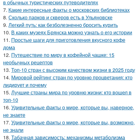
в обычных туристических путеводителях
7.
Какие интересные факты о московских библиотеках
8.
Сколько парков и скверов есть в Ульяновске
9.
Легкий путь: как безболезненно бросить курить
10.
В каких музеях Брянска можно узнать о его истории
11.
Простые шаги для приготовления вкусного кофе
дома
12.
Путешествие по миру в кофейной чашке: 15
необычных рецептов
13.
Топ-10 стран с высоким качеством жизни в 2025 году
14.
Мировой рейтинг стран по уровню процветания: кто
лидирует и почему
15.
Лучшие страны мира по уровню жизни: кто вошел в
топ-10
16.
Удивительные факты о мире, которые вы, наверное,
не знаете
17.
Удивительные факты о мире, которые вы, возможно,
не знали
18.
Табачная зависимость: механизмы метаболизма