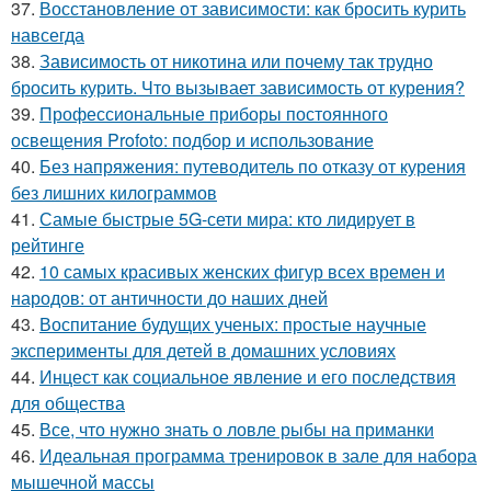
37.
Восстановление от зависимости: как бросить курить
навсегда
38.
Зависимость от никотина или почему так трудно
бросить курить. Что вызывает зависимость от курения?
39.
Профессиональные приборы постоянного
освещения Profoto: подбор и использование
40.
Без напряжения: путеводитель по отказу от курения
без лишних килограммов
41.
Самые быстрые 5G-сети мира: кто лидирует в
рейтинге
42.
10 самых красивых женских фигур всех времен и
народов: от античности до наших дней
43.
Воспитание будущих ученых: простые научные
эксперименты для детей в домашних условиях
44.
Инцест как социальное явление и его последствия
для общества
45.
Все, что нужно знать о ловле рыбы на приманки
46.
Идеальная программа тренировок в зале для набора
мышечной массы