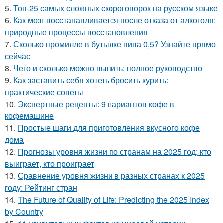
5.
Топ-25 самых сложных скороговорок на русском языке
6.
Как мозг восстанавливается после отказа от алкоголя:
природные процессы восстановления
7.
Сколько промилле в бутылке пива 0,5? Узнайте прямо
сейчас
8.
Чего и сколько можно выпить: полное руководство
9.
Как заставить себя хотеть бросить курить:
практические советы
10.
Экспертные рецепты: 9 вариантов кофе в
кофемашине
11.
Простые шаги для приготовления вкусного кофе
дома
12.
Прогнозы уровня жизни по странам на 2025 год: кто
выиграет, кто проиграет
13.
Сравнение уровня жизни в разных странах к 2025
году: Рейтинг стран
14.
The Future of Quality of Life: Predicting the 2025 Index
by Country