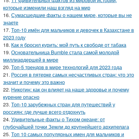
15.
11 удивительных фактов из мировой истории,
которые изменили наш взгляд на мир
16.
Сумасшедшие факты о нашем мире, которые вы не
знаете
17.
Топ-10 имён для мальчиков и девочек в Казахстане в
2023 году
18.
Как я бросил курить: мой путь к свободе от табака
19.
Основательница Bumble стала самой молодой
миллиардершей в мире
20.
Топ-5 трендов в мире технологий для 2023 года
21.
Россия в пятерке самых несчастливых стран: что это
значит и почему это важно
22.
Никотин: как он влияет на наше здоровье и почему
курение опасно
23.
Топ-10 зарубежных стран для путешествий у
россиян: где лучше всего отдохнуть
24.
Удивительные факты о Тихом океане: от
глубочайшей точки Земли до крупнейшего архипелага
25.
Топ 10 самых популярных имен для мальчиков и