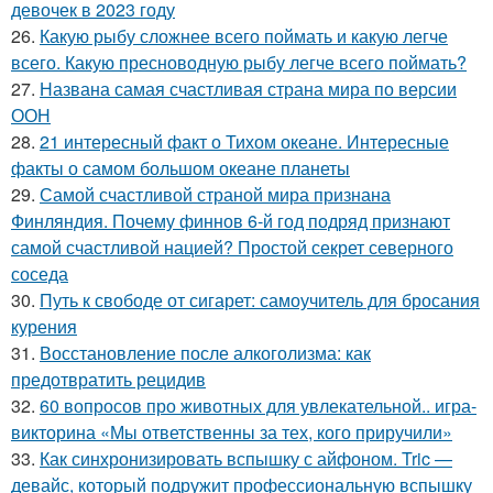
девочек в 2023 году
26.
Какую рыбу сложнее всего поймать и какую легче
всего. Какую пресноводную рыбу легче всего поймать?
27.
Названа самая счастливая страна мира по версии
ООН
28.
21 интересный факт о Тихом океане. Интересные
факты о самом большом океане планеты
29.
Самой счастливой страной мира признана
Финляндия. Почему финнов 6-й год подряд признают
самой счастливой нацией? Простой секрет северного
соседа
30.
Путь к свободе от сигарет: самоучитель для бросания
курения
31.
Восстановление после алкоголизма: как
предотвратить рецидив
32.
60 вопросов про животных для увлекательной.. игра-
викторина «Мы ответственны за тех, кого приручили»
33.
Как синхронизировать вспышку с айфоном. Tric —
девайс, который подружит профессиональную вспышку