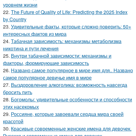
уровнем жизни
22.
The Future of Quality of Life: Predicting the 2025 Index
by Country
23.
Удивительные факты, которые сложно поверить: 50+
интересных фактов из мира
24.
Табачная зависимость: механизмы метаболизма
никотина и пути лечения
25.
Внутри табачной зависимости: механизмы и
факторы, формирующие зависимость
26.
Названо самое популярное в мире имя для.. Названо
самое популярное девичье имя в мире
27.
Выздоровление алкоголика: возможность навсегда
бросить пить
28.
Богомолы: удивительные особенности и способности
этих насекомых
29.
Россияне, которые завоевали сердца мира своей
красотой
30.
Красивые современные женские имена для девочек.
Русские и современные имена для девочек