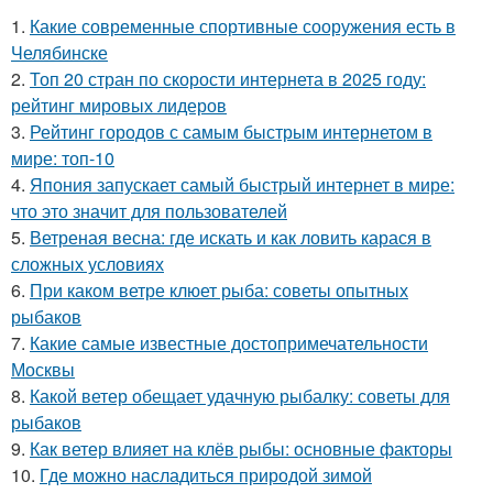
1.
Какие современные спортивные сооружения есть в
Челябинске
2.
Топ 20 стран по скорости интернета в 2025 году:
рейтинг мировых лидеров
3.
Рейтинг городов с самым быстрым интернетом в
мире: топ-10
4.
Япония запускает самый быстрый интернет в мире:
что это значит для пользователей
5.
Ветреная весна: где искать и как ловить карася в
сложных условиях
6.
При каком ветре клюет рыба: советы опытных
рыбаков
7.
Какие самые известные достопримечательности
Москвы
8.
Какой ветер обещает удачную рыбалку: советы для
рыбаков
9.
Как ветер влияет на клёв рыбы: основные факторы
10.
Где можно насладиться природой зимой