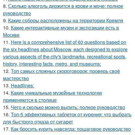
8.
Сколько алкоголь держится в крови и моче: полное
руководство
9.
Какие соборы расположены на территории Кремля
10.
Какие интерактивные музеи и экспозиции есть в
Москве
11.
Here is a comprehensive list of 60 questions based on
the six headlines about Moscow, each designed to explore
various aspects of the city's landmarks, recreational spots,
history, interesting facts, metro, and museums:
12.
Топ самых сложных скороговорок: проверь своё
мастерство
13.
Headlines:
14.
Какие уникальные музейные технологии
применяются в столице
15.
Чего и сколько можно выпить: полное руководство
16.
Топ-5 эффективных таблеток от курения: что выбрать
для быстрого отказа от сигарет
17.
Как бросить курить навсегда: пошаговое руководство