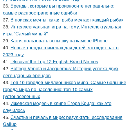
36.
Бренды, которые вы произносите неправильно:
самые распространенные ошибки
37.
В поисках мечты: какая рыба мечтает каждый рыбак
38.
Интеллектуальная игра на тему. Интеллектуальная
игра "Самый умный"
39.
Как использовать вспышку на камере iPhone
40.
Новые тренды в именах для детей: что ждет нас в
2023 году
41.
Discover the Top 12 English Brand Names
42.
Bottega Veneta и Jacquemus: История успеха двух
легендарных брендов
43.
Топ 10 городов-миллионников мира. Самые большие
города мира по населению: топ-10 самых
густонаселенных
44.
Ижевская модель в клипе Егора Крида: как это
случилось
45.
Счастье и печаль в мире: результаты исследования
Gallup