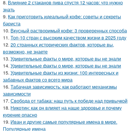
8.
Влияние 2 стаканов пива спустя 12 часов: что нужно
знать
9.
Как приготовить идеальный кофе: советы и секреты
бариста
10.
Вкусный растворимый кофе: 3 проверенных способа
11.
Топ-10 стран с высоким качеством жизни в 2025 году
12.
20 странных исторических фактов, которые вы,
возможно, не знаете
13.
Удивительные факты о мире, которые вы не знали
14.
Удивительные факты о мире, которые вы не знали
15.
Удивительные факты из жизни: 100 интересных и
забавных фактов со всего мира
16.
Табачная зависимость: как работают механизмы
зависимости
17.
Свобода от табака: наш путь к победе над привычкой
18.
Никотин: как он влияет на наше здоровье и почему
курение опасно
19.
Иван и другие самые популярные имена в мире.
Популярные имена