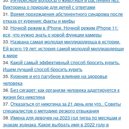
30.
Интересные вопросы о животных и растениях №3.
Викторина о природе для детей с ответами
31.
Время прохождения абстинентного синдрома после
отказа от курения: факты и мифы
32.
Ночной режим в iPhone. Ночной режим iPhone 11:
все, что нужно знать о новой функции камеры
33.
Названа самая молодая миллиардерша в истории.
Ей всего 19 лет: история самой молодой миллиардерши
в мире
34.
Какой самый эффективный способ бросить курить.
Ищем лучший способ бросить курить
35.
Курение и его пагубное влияние на здоровье
человека
36.
Без сигарет: как организм человека адаптируется к
жизни без никотина
37.
Отказаться от никотина за 21 день или что.. Советы
специалистов о методике резкого отвыкания
38.
Имена для девочек на 2023 год тигра по месяцам и
знакам зодиака. Какое выбрать имя в 2022 году в