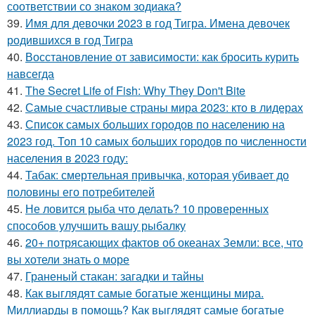
соответствии со знаком зодиака?
39.
Имя для девочки 2023 в год Тигра. Имена девочек
родившихся в год Тигра
40.
Восстановление от зависимости: как бросить курить
навсегда
41.
The Secret Life of Fish: Why They Don't Bite
42.
Самые счастливые страны мира 2023: кто в лидерах
43.
Список самых больших городов по населению на
2023 год. Топ 10 самых больших городов по численности
населения в 2023 году:
44.
Табак: смертельная привычка, которая убивает до
половины его потребителей
45.
Не ловится рыба что делать? 10 проверенных
способов улучшить вашу рыбалку
46.
20+ потрясающих фактов об океанах Земли: все, что
вы хотели знать о море
47.
Граненый стакан: загадки и тайны
48.
Как выглядят самые богатые женщины мира.
Миллиарды в помощь? Как выглядят самые богатые