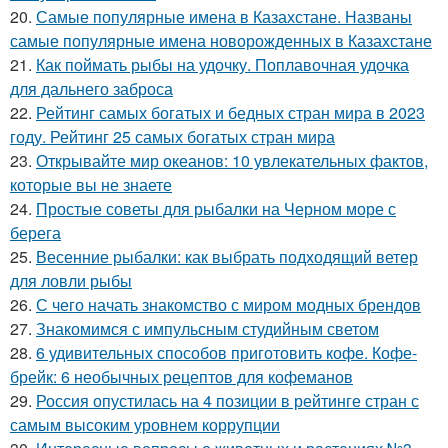
20.
Самые популярные имена в Казахстане. Названы
самые популярные имена новорожденных в Казахстане
21.
Как поймать рыбы на удочку. Поплавочная удочка
для дальнего заброса
22.
Рейтинг самых богатых и бедных стран мира в 2023
году. Рейтинг 25 самых богатых стран мира
23.
Открывайте мир океанов: 10 увлекательных фактов,
которые вы не знаете
24.
Простые советы для рыбалки на Черном море с
берега
25.
Весенние рыбалки: как выбрать подходящий ветер
для ловли рыбы
26.
С чего начать знакомство с миром модных брендов
27.
Знакомимся с импульсным студийным светом
28.
6 удивительных способов приготовить кофе. Кофе-
брейк: 6 необычных рецептов для кофеманов
29.
Россия опустилась на 4 позиции в рейтинге стран с
самым высоким уровнем коррупции