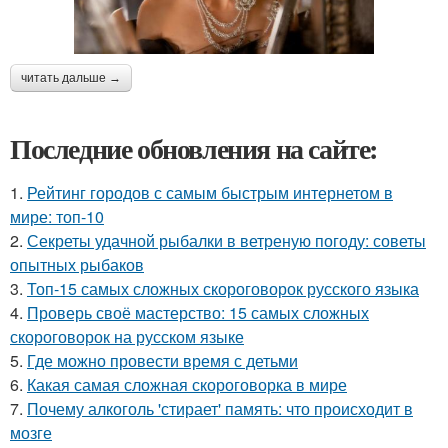
читать дальше →
Последние обновления на сайте:
1.
Рейтинг городов с самым быстрым интернетом в
мире: топ-10
2.
Секреты удачной рыбалки в ветреную погоду: советы
опытных рыбаков
3.
Топ-15 самых сложных скороговорок русского языка
4.
Проверь своё мастерство: 15 самых сложных
скороговорок на русском языке
5.
Где можно провести время с детьми
6.
Какая самая сложная скороговорка в мире
7.
Почему алкоголь 'стирает' память: что происходит в
мозге