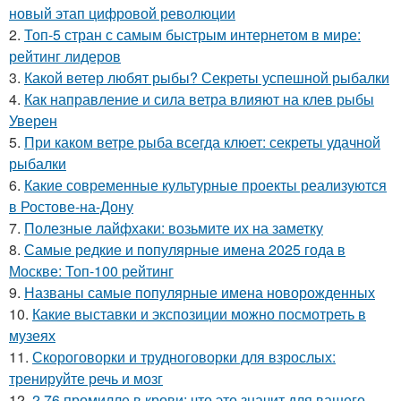
новый этап цифровой революции
2.
Топ-5 стран с самым быстрым интернетом в мире:
рейтинг лидеров
3.
Какой ветер любят рыбы? Секреты успешной рыбалки
4.
Как направление и сила ветра влияют на клев рыбы
Уверен
5.
При каком ветре рыба всегда клюет: секреты удачной
рыбалки
6.
Какие современные культурные проекты реализуются
в Ростове-на-Дону
7.
Полезные лайфхаки: возьмите их на заметку
8.
Самые редкие и популярные имена 2025 года в
Москве: Топ-100 рейтинг
9.
Названы самые популярные имена новорожденных
10.
Какие выставки и экспозиции можно посмотреть в
музеях
11.
Скороговорки и трудноговорки для взрослых:
тренируйте речь и мозг
12.
2,76 промилле в крови: что это значит для вашего