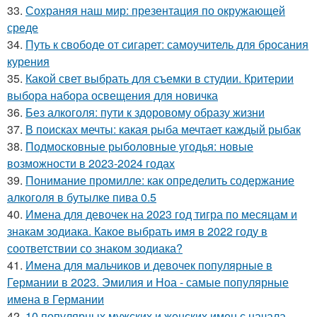
33.
Сохраняя наш мир: презентация по окружающей
среде
34.
Путь к свободе от сигарет: самоучитель для бросания
курения
35.
Какой свет выбрать для съемки в студии. Критерии
выбора набора освещения для новичка
36.
Без алкоголя: пути к здоровому образу жизни
37.
В поисках мечты: какая рыба мечтает каждый рыбак
38.
Подмосковные рыболовные угодья: новые
возможности в 2023-2024 годах
39.
Понимание промилле: как определить содержание
алкоголя в бутылке пива 0.5
40.
Имена для девочек на 2023 год тигра по месяцам и
знакам зодиака. Какое выбрать имя в 2022 году в
соответствии со знаком зодиака?
41.
Имена для мальчиков и девочек популярные в
Германии в 2023. Эмилия и Ноа - самые популярные
имена в Германии
42.
10 популярных мужских и женских имен с начала