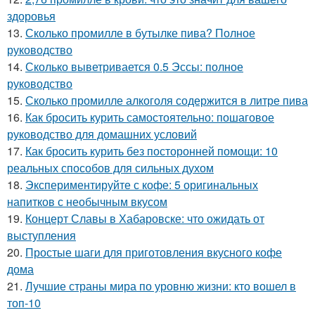
здоровья
13.
Сколько промилле в бутылке пива? Полное
руководство
14.
Сколько выветривается 0.5 Эссы: полное
руководство
15.
Сколько промилле алкоголя содержится в литре пива
16.
Как бросить курить самостоятельно: пошаговое
руководство для домашних условий
17.
Как бросить курить без посторонней помощи: 10
реальных способов для сильных духом
18.
Экспериментируйте с кофе: 5 оригинальных
напитков с необычным вкусом
19.
Концерт Славы в Хабаровске: что ожидать от
выступления
20.
Простые шаги для приготовления вкусного кофе
дома
21.
Лучшие страны мира по уровню жизни: кто вошел в
топ-10