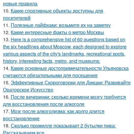
новые правила
10.
Какие спортивные объекты доступны для
посетителей
11.
Полезные лайфхаки: возьмите их на заметку
12.
Какие интересные факты о метро Москвы
13.
Here is a comprehensive list of 60 questions based on
the six headlines about Moscow, each designed to explore
various aspects of the city's landmarks, recreational spots,
history, interesting facts, metro, and museums:
14.
Какие основные достопримечательности Ульяновска
считаются обязательными для посещения
15.
Эффективные Скороговорки для Дикции: Развивайте
Ораторское Искусство
16.
После вечеринки: сколько времени мозгу требуется
для восстановления после алкоголя
17.
Мозг после алкоголизма: как долго длится
восстановление
18.
Сколько промилле показывает 2 бутылки пива:
Рассказываем все