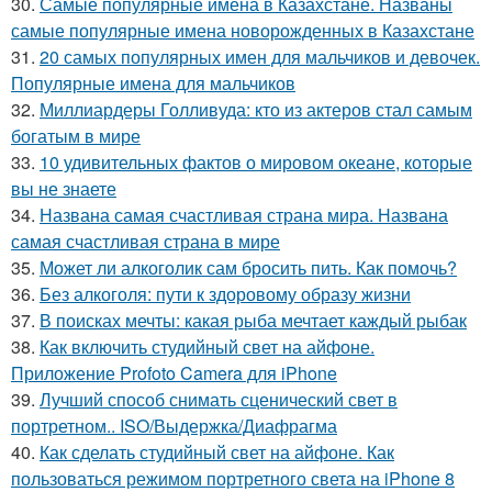
30.
Самые популярные имена в Казахстане. Названы
самые популярные имена новорожденных в Казахстане
31.
20 самых популярных имен для мальчиков и девочек.
Популярные имена для мальчиков
32.
Миллиардеры Голливуда: кто из актеров стал самым
богатым в мире
33.
10 удивительных фактов о мировом океане, которые
вы не знаете
34.
Названа самая счастливая страна мира. Названа
самая счастливая страна в мире
35.
Может ли алкоголик сам бросить пить. Как помочь?
36.
Без алкоголя: пути к здоровому образу жизни
37.
В поисках мечты: какая рыба мечтает каждый рыбак
38.
Как включить студийный свет на айфоне.
Приложение Profoto Camera для iPhone
39.
Лучший способ снимать сценический свет в
портретном.. ISO/Выдержка/Диафрагма
40.
Как сделать студийный свет на айфоне. Как
пользоваться режимом портретного света на iPhone 8