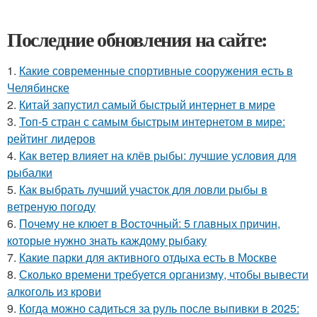
Последние обновления на сайте:
1.
Какие современные спортивные сооружения есть в
Челябинске
2.
Китай запустил самый быстрый интернет в мире
3.
Топ-5 стран с самым быстрым интернетом в мире:
рейтинг лидеров
4.
Как ветер влияет на клёв рыбы: лучшие условия для
рыбалки
5.
Как выбрать лучший участок для ловли рыбы в
ветреную погоду
6.
Почему не клюет в Восточный: 5 главных причин,
которые нужно знать каждому рыбаку
7.
Какие парки для активного отдыха есть в Москве
8.
Сколько времени требуется организму, чтобы вывести
алкоголь из крови
9.
Когда можно садиться за руль после выпивки в 2025: