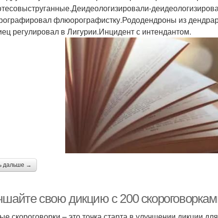
отесовыструганные.Деидеологизировали-деидеологизирова
ографировал флюорографистку.Рододендроны из дендрари
иец регулировал в Лигурии.Инцидент с интендантом.
ь дальше →
чшайте свою дикцию с 200 скороговорками
ые скороговорки – это точка старта в улучшении дикции дл