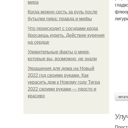
мира
гладк
флюор
Когда можно сесть за руль после
лигур
бутылки пива: правда и мифы
Что происходит с сосудами когда
бросаешь курить. Действие курения
на сердце
Удивительные факты о мире,
которые вы, возможно, не знали
Украшения для дома на Новый
2022 год своими руками. Как
украсить дом к Новому году Тигра
2022 своими руками — просто и
красиво
читат
Улу
Прост