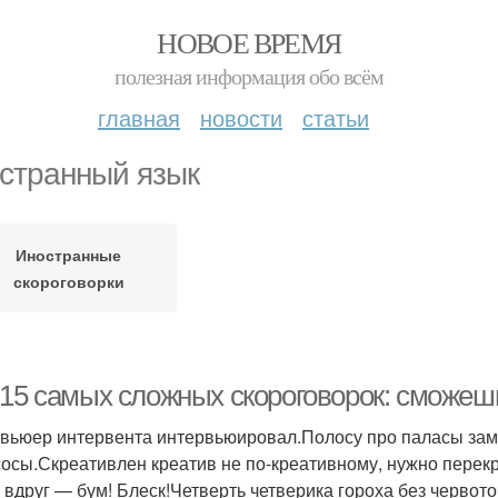
НОВОЕ ВРЕМЯ
полезная информация обо всём
главная
новости
статьи
странный язык
Иностранные
скороговорки
-15 самых сложных скороговорок: сможеш
вьюер интервента интервьюировал.Полосу про паласы зам
осы.Скреативлен креатив не по-креативному, нужно перекре
 вдруг — бум! Блеск!Четверть четверика гороха без черво