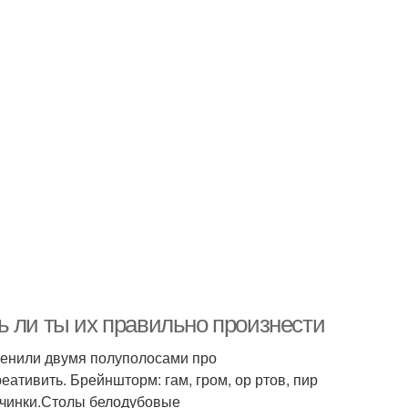
ь ли ты их правильно произнести
енили двумя полуполосами про
ативить. Брейншторм: гам, гром, ор ртов, пир
точинки.Столы белодубовые