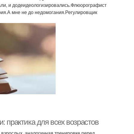
ли, и додеидеологизировались.Флюорографист
я.А мне не до недомогания.Регулировщик
: практика для всех возрастов
я взрослых, аналогичная тренировке перед