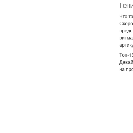
Ген
Что т
Скоро
предс
ритма
артик
Топ-1
Давай
на пр