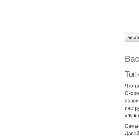
читат
Вас
Топ
Что т
Скоро
прави
инстр
улучш
Самые
Давай