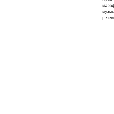
мараф
музык
речев