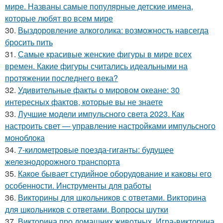
мире. Названы самые популярные детские имена,
которые любят во всем мире
30.
Выздоровление алкоголика: возможность навсегда
бросить пить
31.
Самые красивые женские фигуры в мире всех
времен. Какие фигуры считались идеальными на
протяжении последнего века?
32.
Удивительные факты о мировом океане: 30
интересных фактов, которые вы не знаете
33.
Лучшие модели импульсного света 2023. Как
настроить свет — управление настройками импульсного
моноблока
34.
7-километровые поезда-гиганты: будущее
железнодорожного транспорта
35.
Какое бывает студийное оборудование и каковы его
особенности. Инструменты для работы
36.
Викторины для школьников с ответами. Викторина
для школьников с ответами. Вопросы шутки
37.
Викторина про домашних животных. Игра-викторина