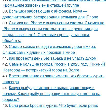
«Домашние животные» в старшей группе
38.
Вспышки работающие с айфоном. Nova —
дополнительная беспроводная вспышка для iPhone
39.
Съемка на iPhone с импульсным светом. Съемка на
iPhone c импульсным светом: готовые решения для
социальных сетей. Световые сцены, установки,
обработка
40.
Самые-самые поезда и железные дороги мира.
Список самых длинных поездов в мире
41.
Как провести день без табака и не упасть духом
42.
Самые большие города России в 2023 году. Нижний
Новгород — исторический город на Волге
43.
Восстановление от зависимости: как бросить курить
навсегда
44.
Какую рыбу до сих пор не выращивают люди и
почему. Какую рыбу не выращивают искусственно на
фермах?
45.
Если резко бросить курить. Что будет, если резко