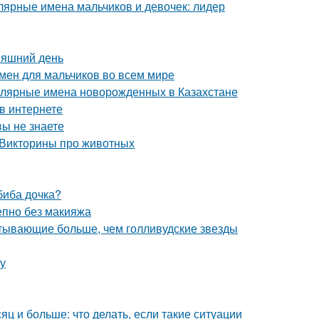
ярные имена мальчиков и девочек: лидер
няшний день
мен для мальчиков во всем мире
улярные имена новорожденных в Казахстане
 в интернете
вы не знаете
 Викторины про животных
биба дочка?
епно без макияжа
атывающие больше, чем голливудские звезды
ту
яц и больше: что делать, если такие ситуации