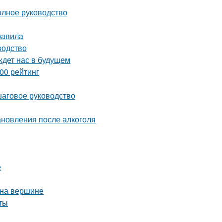
олное руководство
равила
водство
ждет нас в будущем
00 рейтинг
ошаговое руководство
ановления после алкоголя
е
 на вершине
ты