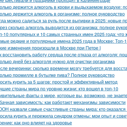
ие фестивали и праздники проходят в Калининграде
олько держится алкоголь в крови и выдыхаемом воздухе: п
олько держится алкоголь в организме: полное руководство
гда можно садиться за руль после выпивки в 2025: новые п
рез сколько алкоголь выводится из организма: полное руко
п-10 популярных и 10 самых странных имен 2025 года: что 
мые редкие и популярные имена 2025 года в Москве: Топ-1
кие изменения произошли в Москве при Петре I
к восстановить работу сердца после отказа от алкоголя: п
олько дней без алкоголя нужно для очистки организма
сле вечеринки: сколько времени мозгу требуется для восст
олько промилле в бутылке пива? Полное руководство
осить курить за 5 шагов: простой и эффективный метод
чшие страны мира по уровню жизни: кто вошел в топ-10
ивительные факты о мире, которые вы, возможно, не знает
бачная зависимость: как работают механизмы зависимости
ООН назвали самые счастливые страны мира: кто оказался
осила курить и пережила синдром отмены: мои опыт и сове
рение: как оно влияет на здоровье