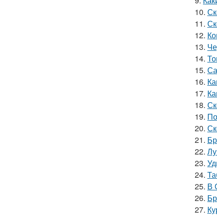
9.
Как
10.
Ск
11.
Ск
12.
Ко
13.
Че
14.
То
15.
Са
16.
Ка
17.
Ка
18.
Ск
19.
По
20.
Ск
21.
Бр
22.
Лу
23.
Уд
24.
Та
25.
В 
26.
Бр
27.
Ку