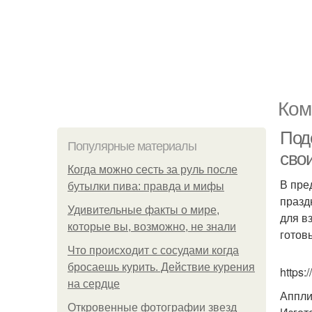
Ком
Под
Популярные материалы
сво
Когда можно сесть за руль после
В пре
бутылки пива: правда и мифы
празд
Удивительные факты о мире,
для в
которые вы, возможно, не знали
готов
Что происходит с сосудами когда
бросаешь курить. Действие курения
https
на сердце
Аппли
Откровенные фотографии звезд