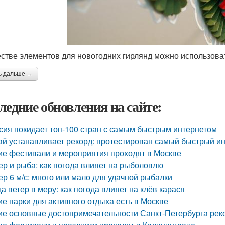
естве элементов для новогодних гирлянд можно использова
ь дальше →
ледние обновления на сайте:
сия покидает топ-100 стран с самым быстрым интернетом
ай устанавливает рекорд: протестирован самый быстрый ин
ие фестивали и мероприятия проходят в Москве
ер и рыба: как погода влияет на рыболовлю
ер 6 м/с: много или мало для удачной рыбалки
да ветер в меру: как погода влияет на клёв карася
ие парки для активного отдыха есть в Москве
ие основные достопримечательности Санкт-Петербурга рек