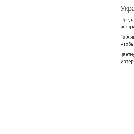
Укр
Предл
инстр
Гирля
Чтобы
цветн
матер