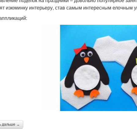
овление поделок на праздники – довольно популярное заня
ят изюминку интерьеру, став самым интересным елочным 
аппликаций:
ь дальше →