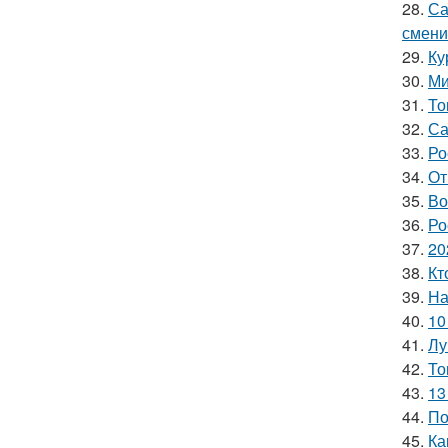
28.
Са
смени
29.
Ку
30.
Ми
31.
То
32.
Са
33.
Ро
34.
От
35.
Во
36.
Ро
37.
20
38.
Кт
39.
На
40.
10
41.
Лу
42.
То
43.
13
44.
По
45.
Ка