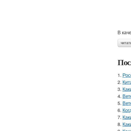
В кач
читат
Пос
1.
Рос
2.
Кит
3.
Как
4.
Вет
5.
Вет
6.
Ког
7.
Как
8.
Как