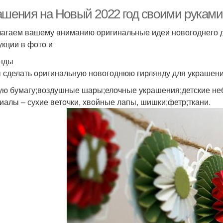
ашения на Новый 2022 год своими руками
агаем вашему вниманию оригинальные идеи новогоднего де
укции в фото и
нды
 сделать оригинальную новогоднюю гирлянду для украшени
ую бумагу;воздушные шары;елочные украшения;детские не
иалы – сухие веточки, хвойные лапы, шишки;фетр;ткани.