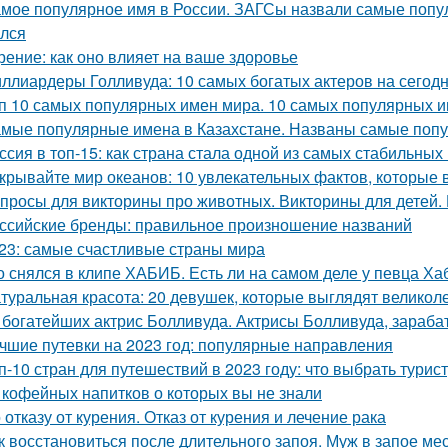
мое популярное имя в России. ЗАГСы назвали самые попул
лся
рение: как оно влияет на ваше здоровье
ллиардеры Голливуда: 10 самых богатых актеров на сегод
п 10 самых популярных имен мира. 10 самых популярных и
мые популярные имена в Казахстане. Названы самые поп
ссия в топ-15: как страна стала одной из самых стабильных
крывайте мир океанов: 10 увлекательных фактов, которые 
просы для викторины про животных. Викторины для детей.
ссийские бренды: правильное произношение названий
23: самые счастливые страны мира
о снялся в клипе ХАБИБ. Есть ли на самом деле у певца Ха
туральная красота: 20 девушек, которые выглядят великол
 богатейших актрис Болливуда. Актрисы Болливуда, зараб
чшие путевки на 2023 год: популярные направления
п-10 стран для путешествий в 2023 году: что выбрать турис
 кофейных напитков о которых вы не знали
 отказу от курения. Отказ от курения и лечение рака
к восстановиться после длительного запоя. Муж в запое мес