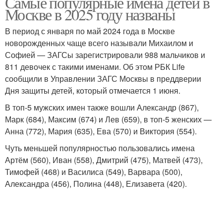
Самые популярные имена детей в
Москве в 2025 году названы
В период с января по май 2024 года в Москве
новорожденных чаще всего называли Михаилом и
Софией — ЗАГСы зарегистрировали 988 мальчиков и
811 девочек с такими именами. Об этом РБК Life
сообщили в Управлении ЗАГС Москвы в преддверии
Дня защиты детей, который отмечается 1 июня.
В топ-5 мужских имен также вошли Александр (867),
Марк (684), Максим (674) и Лев (659), в топ-5 женских —
Анна (772), Мария (635), Ева (570) и Виктория (554).
Чуть меньшей популярностью пользовались имена
Артём (560), Иван (558), Дмитрий (475), Матвей (473),
Тимофей (468) и Василиса (549), Варвара (500),
Александра (456), Полина (448), Елизавета (420).