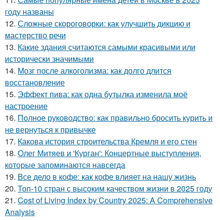
году названы
12.
Сложные скороговорки: как улучшить дикцию и
мастерство речи
13.
Какие здания считаются самыми красивыми или
исторически значимыми
14.
Мозг после алкоголизма: как долго длится
восстановление
15.
Эффект пива: как одна бутылка изменила моё
настроение
16.
Полное руководство: как правильно бросить курить и
не вернуться к привычке
17.
Какова история строительства Кремля и его стен
18.
Олег Митяев и 'Курган': Концертные выступления,
которые запоминаются навсегда
19.
Все дело в кофе: как кофе влияет на нашу жизнь
20.
Топ-10 стран с высоким качеством жизни в 2025 году
21.
Cost of Living Index by Country 2025: A Comprehensive
Analysis