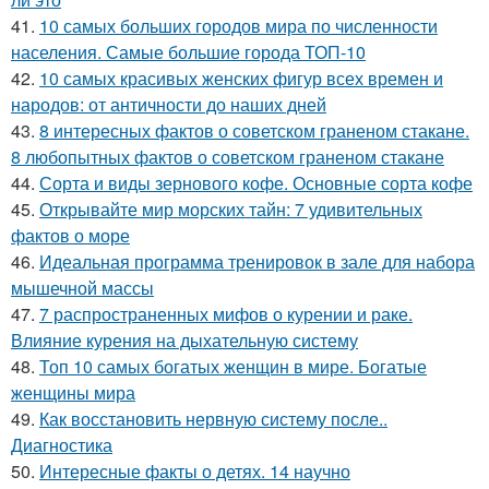
41.
10 самых больших городов мира по численности
населения. Самые большие города ТОП-10
42.
10 самых красивых женских фигур всех времен и
народов: от античности до наших дней
43.
8 интересных фактов о советском граненом стакане.
8 любопытных фактов о советском граненом стакане
44.
Сорта и виды зернового кофе. Основные сорта кофе
45.
Открывайте мир морских тайн: 7 удивительных
фактов о море
46.
Идеальная программа тренировок в зале для набора
мышечной массы
47.
7 распространенных мифов о курении и раке.
Влияние курения на дыхательную систему
48.
Топ 10 самых богатых женщин в мире. Богатые
женщины мира
49.
Как восстановить нервную систему после..
Диагностика
50.
Интересные факты о детях. 14 научно