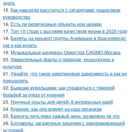
знать
15.
Как навсегда расстаться с сигаретами: пошаговое
руководство
16.
Есть ли религиозные объекты или церкви
17.
Топ-10 стран с высоким качеством жизни в 2025 году
18.
Билеты на концерт группы Анимация в Красноярске:
где и как купить
19.
Музыкальные шедевры Оркестра CAGMO Москва
20.
Удивительные факты о природе, технологиях и
культуре
21.
Узнайте, что такое никотиновая зависимость и как ее
преодолеть
22.
Бывшие курильщики: как справиться с тяжелой
борьбой за отказ от курения
23.
Научные опыты для детей: 6 интересных идей
24.
Курение: как оно влияет на наш организм
25.
Бросить пить пиво каждый день: возможно ли это
26.
Богомолы: загадочные хищники с завораживающей
историей