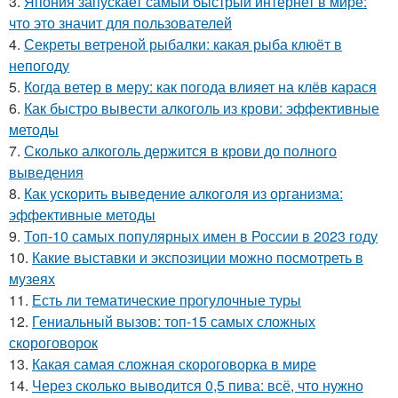
3.
Япония запускает самый быстрый интернет в мире:
что это значит для пользователей
4.
Секреты ветреной рыбалки: какая рыба клюёт в
непогоду
5.
Когда ветер в меру: как погода влияет на клёв карася
6.
Как быстро вывести алкоголь из крови: эффективные
методы
7.
Сколько алкоголь держится в крови до полного
выведения
8.
Как ускорить выведение алкоголя из организма:
эффективные методы
9.
Топ-10 самых популярных имен в России в 2023 году
10.
Какие выставки и экспозиции можно посмотреть в
музеях
11.
Есть ли тематические прогулочные туры
12.
Гениальный вызов: топ-15 самых сложных
скороговорок
13.
Какая самая сложная скороговорка в мире
14.
Через сколько выводится 0,5 пива: всё, что нужно