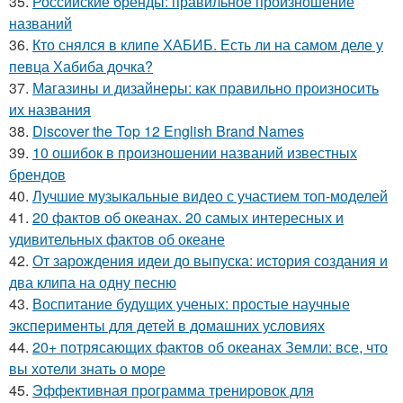
35.
Российские бренды: правильное произношение
названий
36.
Кто снялся в клипе ХАБИБ. Есть ли на самом деле у
певца Хабиба дочка?
37.
Магазины и дизайнеры: как правильно произносить
их названия
38.
Discover the Top 12 English Brand Names
39.
10 ошибок в произношении названий известных
брендов
40.
Лучшие музыкальные видео с участием топ-моделей
41.
20 фактов об океанах. 20 самых интересных и
удивительных фактов об океане
42.
От зарождения идеи до выпуска: история создания и
два клипа на одну песню
43.
Воспитание будущих ученых: простые научные
эксперименты для детей в домашних условиях
44.
20+ потрясающих фактов об океанах Земли: все, что
вы хотели знать о море
45.
Эффективная программа тренировок для