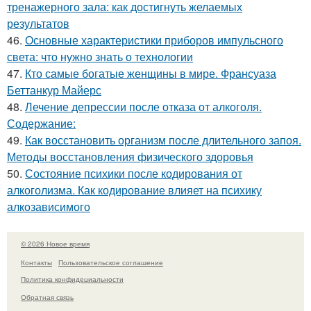
тренажерного зала: как достигнуть желаемых
результатов
46.
Основные характеристики приборов импульсного
света: что нужно знать о технологии
47.
Кто самые богатые женщины в мире. Франсуаза
Беттанкур Майерс
48.
Лечение депрессии после отказа от алкоголя.
Содержание:
49.
Как восстановить организм после длительного запоя.
Методы восстановления физического здоровья
50.
Состояние психики после кодирования от
алкоголизма. Как кодирование влияет на психику
алкозависимого
© 2026 Новое время
Контакты
Пользовательское соглашение
Политика конфидециальности
Обратная связь