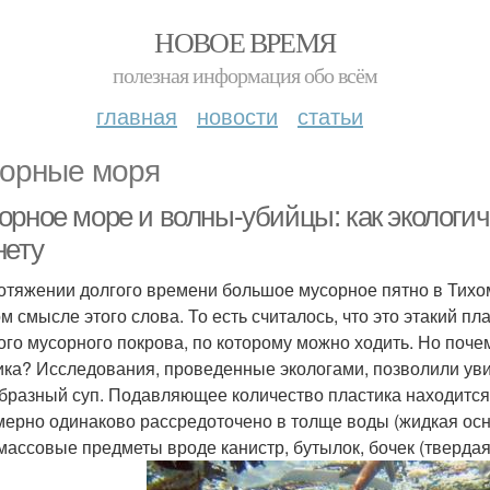
НОВОЕ ВРЕМЯ
полезная информация обо всём
главная
новости
статьи
орные моря
орное море и волны-убийцы: как экологич
нету
отяжении долгого времени большое мусорное пятно в Тихом
м смысле этого слова. То есть считалось, что это этакий пл
ого мусорного покрова, по которому можно ходить. Но почем
ика? Исследования, проведенные экологами, позволили увид
бразный суп. Подавляющее количество пластика находится 
мерно одинаково рассредоточено в толще воды (жидкая осн
массовые предметы вроде канистр, бутылок, бочек (твердая