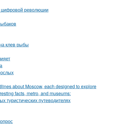
п цифровой революции
рыбаков
 на клев рыбы
лияет
а
рослых
adlines about Moscow, each designed to explore
teresting facts, metro, and museums:
ных туристических путеводителях
вопрос