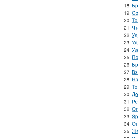
18.
Бр
19.
Co
20.
То
21.
Чт
22.
Уд
23.
Уд
24.
Уз
25.
По
26.
Бр
27.
Вз
28.
На
29.
То
30.
До
31.
Ре
32.
От
33.
Sp
34.
От
35.
Же