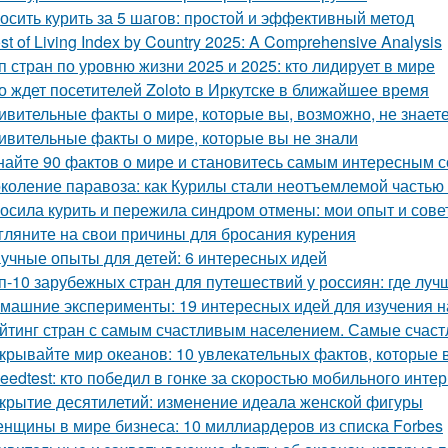
осить курить за 5 шагов: простой и эффективный метод
st of Living Index by Country 2025: A Comprehensive Analysis
п стран по уровню жизни 2025 и 2025: кто лидирует в мире
о ждет посетителей Zoloto в Иркутске в ближайшее время
ивительные факты о мире, которые вы, возможно, не знает
ивительные факты о мире, которые вы не знали
найте 90 фактов о мире и становитесь самым интересным 
коление паравоза: как Курилы стали неотъемлемой частью
осила курить и пережила синдром отмены: мои опыт и сове
гляните на свои причины для бросания курения
учные опыты для детей: 6 интересных идей
п-10 зарубежных стран для путешествий у россиян: где луч
машние эксперименты: 19 интересных идей для изучения н
йтинг стран с самым счастливым населением. Самые счас
крывайте мир океанов: 10 увлекательных фактов, которые 
eedtest: кто победил в гонке за скоростью мобильного инте
крытие десятилетий: изменение идеала женской фигуры
нщины в мире бизнеса: 10 миллиардеров из списка Forbes