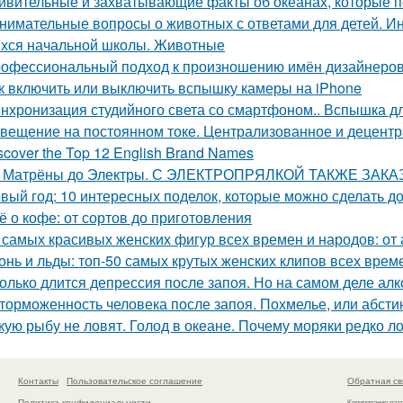
ивительные и захватывающие факты об океанах, которые 
нимательные вопросы о животных с ответами для детей. Ин
хся начальной школы. Животные
офессиональный подход к произношению имён дизайнеров:
к включить или выключить вспышку камеры на iPhone
нхронизация студийного света со смартфоном.. Вспышка дл
вещение на постоянном токе. Централизованное и децент
scover the Top 12 English Brand Names
 Матрёны до Электры. С ЭЛЕКТРОПРЯЛКОЙ ТАКЖЕ ЗАК
вый год: 10 интересных поделок, которые можно сделать д
ё о кофе: от сортов до приготовления
 самых красивых женских фигур всех времен и народов: от
онь и льды: топ-50 самых крутых женских клипов всех врем
олько длится депрессия после запоя. Но на самом деле ал
торможенность человека после запоя. Похмелье, или абст
кую рыбу не ловят. Голод в океане. Почему моряки редко л
Контакты
Пользовательское соглашение
Обратная св
Политика конфидециальности
Копирование раз