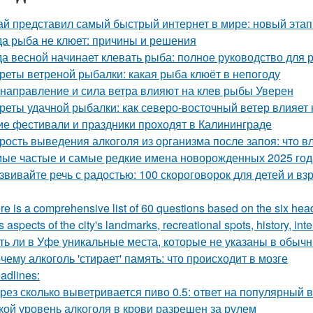
ай представил самый быстрый интернет в мире: новый эта
да рыба не клюет: причины и решения
да весной начинает клевать рыба: полное руководство для 
реты ветреной рыбалки: какая рыба клюёт в непогоду
 направление и сила ветра влияют на клев рыбы Уверен
реты удачной рыбалки: как северо-восточный ветер влияет
ие фестивали и праздники проходят в Калининграде
рость выведения алкоголя из организма после запоя: что в
ые частые и самые редкие имена новорожденных 2025 год
звивайте речь с радостью: 100 скороговорок для детей и вз
re is a comprehensive list of 60 questions based on the six he
s aspects of the city's landmarks, recreational spots, history, in
ть ли в Уфе уникальные места, которые не указаны в обыч
чему алкоголь 'стирает' память: что происходит в мозге
adlines:
рез сколько выветривается пиво 0.5: ответ на популярный 
кой уровень алкоголя в крови разрешен за рулем