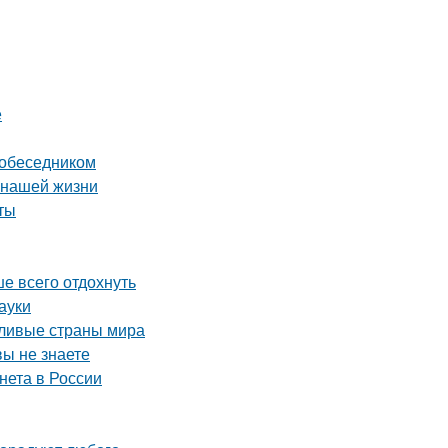
е
собеседником
 нашей жизни
ты
ше всего отдохнуть
ауки
тливые страны мира
вы не знаете
рнета в России