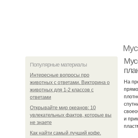
Мус
Мус
Популярные материалы
пла
Интересные вопросы про
На пр
животных с ответами. Викторина о
прямо
животных для 1-2 классов с
плотн
ответами
спутн
Открывайте мир океанов: 10
своео
увлекательных фактов, которые вы
и при
не знаете
пласт
Как найти самый лучший кофе.