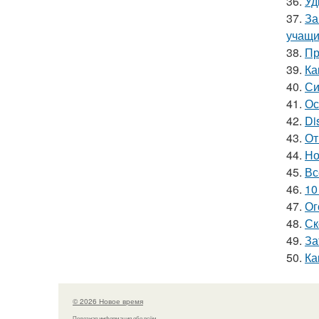
36.
Уд
37.
За
учащи
38.
Пр
39.
Ка
40.
Си
41.
Ос
42.
Di
43.
От
44.
Но
45.
Вс
46.
10
47.
Ог
48.
Ск
49.
За
50.
Ка
© 2026 Новое время
Полезная информация обо всём