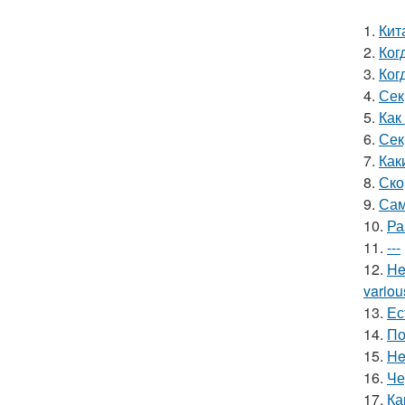
1.
Кит
2.
Ког
3.
Ког
4.
Сек
5.
Как
6.
Сек
7.
Как
8.
Ско
9.
Сам
10.
Ра
11.
---
12.
He
variou
13.
Ес
14.
По
15.
He
16.
Че
17.
Ка