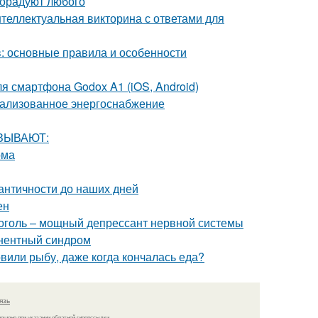
порадуют любого
теллектуальная викторина с ответами для
 основные правила и особенности
я смартфона Godox A1 (iOS, Android)
рализованное энергоснабжение
АЗЫВАЮТ:
ома
 античности до наших дней
ен
коголь – мощный депрессант нервной системы
инентный синдром
овили рыбу, даже когда кончалась еда?
язь
решено при указании обратной гиперссылки.