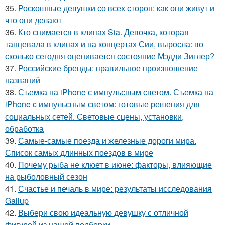
35.
Роскошные девушки со всех сторон: как они живут и
что они делают
36.
Кто снимается в клипах Sia. Девочка, которая
танцевала в клипах и на концертах Сии, выросла: во
сколько сегодня оценивается состояние Мэдди Зиглер?
37.
Российские бренды: правильное произношение
названий
38.
Съемка на iPhone с импульсным светом. Съемка на
iPhone c импульсным светом: готовые решения для
социальных сетей. Световые сцены, установки,
обработка
39.
Самые-самые поезда и железные дороги мира.
Список самых длинных поездов в мире
40.
Почему рыба не клюет в июне: факторы, влияющие
на рыболовный сезон
41.
Счастье и печаль в мире: результаты исследования
Gallup
42.
Выбери свою идеальную девушку с отличной
фигурой из нашей подборки