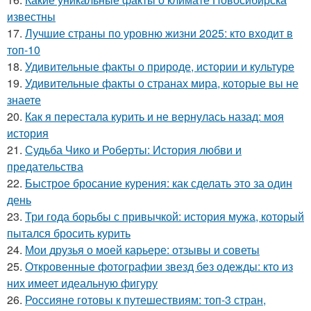
известны
17.
Лучшие страны по уровню жизни 2025: кто входит в
топ-10
18.
Удивительные факты о природе, истории и культуре
19.
Удивительные факты о странах мира, которые вы не
знаете
20.
Как я перестала курить и не вернулась назад: моя
история
21.
Судьба Чико и Роберты: История любви и
предательства
22.
Быстрое бросание курения: как сделать это за один
день
23.
Три года борьбы с привычкой: история мужа, который
пытался бросить курить
24.
Мои друзья о моей карьере: отзывы и советы
25.
Откровенные фотографии звезд без одежды: кто из
них имеет идеальную фигуру
26.
Россияне готовы к путешествиям: топ-3 стран,