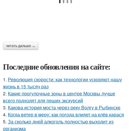
читать дальше →
Последние обновления на сайте:
1.
Революция скорости: как технологии ускоряют нашу
жизнь в 15 тысяч раз
2.
Какие прогулочные зоны в центре Москвы лучше
всего подходят для пеших экскурсий
3.
Какова история моста через реку Волгу в Рыбинске
4.
Когда ветер в меру: как погода влияет на клёв карася
5.
За сколько дней алкоголь полностью выходит из
организма