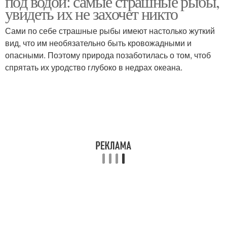
под водой: самые страшные рыбы,
увидеть их не захочет никто
Сами по себе страшные рыбы имеют настолько жуткий
Рыбы по электрической
вид, что им необязательно быть кровожадными и
Электрическая рыба
активности
опасными. Поэтому природа позаботилась о том, чтоб
спрятать их уродство глубоко в недрах океана.
Рыба из магазина