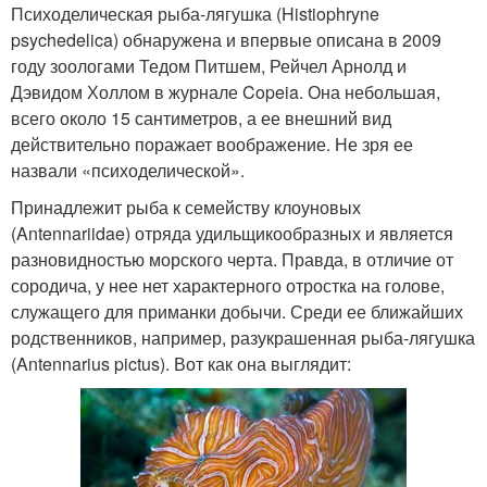
Психоделическая рыба-лягушка (Histiophryne
psychedelica) обнаружена и впервые описана в 2009
году зоологами Тедом Питшем, Рейчел Арнолд и
Дэвидом Холлом в журнале Copeia. Она небольшая,
всего около 15 сантиметров, а ее внешний вид
действительно поражает воображение. Не зря ее
назвали «психоделической».
Принадлежит рыба к семейству клоуновых
(Antennariidae) отряда удильщикообразных и является
разновидностью морского черта. Правда, в отличие от
сородича, у нее нет характерного отростка на голове,
служащего для приманки добычи. Среди ее ближайших
родственников, например, разукрашенная рыба-лягушка
(Antennarius pictus). Вот как она выглядит: