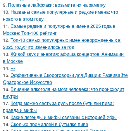
9.
Полезные лайфхаки: возьмите их на заметку
10.
Названы самые популярные и редкие имена: что
нового в этом году
11.
Самые редкие и популярные имена 2025 года в
Москве: Топ-100 рейтинг
12.
Топ-10 самых популярных имён новорожденных в
2025 году: что изменилось за год
13.
Живой звук и энергия: афиша концертов 'Анимации'
в Москве
14.
---
15.
Эффективные Скороговорки для Дикции: Развивайте
Ораторское Искусство
16.
Влияние алкоголя на мозг человека: что происходит
внутри
17.
Когда можно сесть за руль после бутылки пива:
правда и мифы
18.
Какие легенды и мифы связаны с историей Уфы
19.
Сколько промиллей в бутылке пива