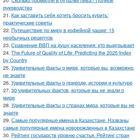
20.
Сколько промилле в бутылке пива? Полное
руководство
21.
Как заставить себя хотеть бросить курить:
практические советы
22.
Путешествие по миру в кофейной чашке: 15
необычных рецептов
23.
Сравнение ВВП на душу населения: кто выигрывает
24.
The Future of Quality of Life: Predicting the 2025 Index
by Country
25.
Удивительные факты о мире, которые вы, возможно,
не знаете
26.
Удивительные факты о природе, истории и культуре
27.
30 удивительных фактов, которые вы не знали о
мире
28.
Удивительные факты о странах мира, которые вы не
знаете
29.
Самые популярные имена в Казахстане. Названы
самые популярные имена новорожденных в Казахстане
30.
Рейтинг государств уровню счастья. Рейтинг стран