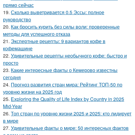
прямо сейчас
19.
Сколько выветривается 0.5 Эссы: полное
руководство
20.
Как бросить курить без силы воли: проверенные
методы для успешного отказа
21.
Экспертные рецепты: 9 вариантов кофе в
кофемашине
22.
Удивительные рецепты необычного кофе: быстро и
просто
23.
Какие интересные факты о Кемерово известны
сегодня
24.
Прогноз развития стран мира: Рейтинг ТОП-50 по
уровню жизни на 2025 год
25.
Exploring the Quality of Life Index by Country in 2025
Mid-Year
26.
Топ стран по уровню жизни 2025 и 2025: кто лидирует
в мире
27.
Удивительные факты о мире: 50 интересных фактов