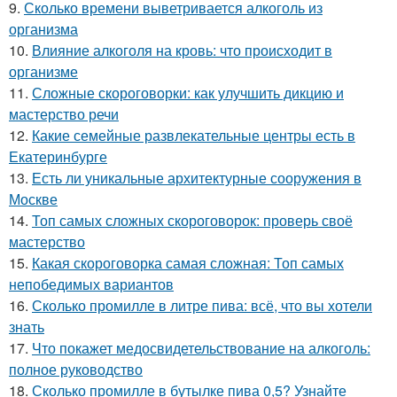
9.
Сколько времени выветривается алкоголь из
организма
10.
Влияние алкоголя на кровь: что происходит в
организме
11.
Сложные скороговорки: как улучшить дикцию и
мастерство речи
12.
Какие семейные развлекательные центры есть в
Екатеринбурге
13.
Есть ли уникальные архитектурные сооружения в
Москве
14.
Топ самых сложных скороговорок: проверь своё
мастерство
15.
Какая скороговорка самая сложная: Топ самых
непобедимых вариантов
16.
Сколько промилле в литре пива: всё, что вы хотели
знать
17.
Что покажет медосвидетельствование на алкоголь:
полное руководство
18.
Сколько промилле в бутылке пива 0,5? Узнайте