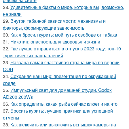
о всем на свете
28.
Удивительные факты о мире, которые вы, возможно,
не знали
29.
Внутри табачной зависимости: механизмы и
факторы, формирующие зависимость
30.
Как я бросил курить: мой путь к свободе от табака
31.
Никотин: опасность для здоровья и жизни
32.
Где лучше отправиться в отпуск в 2023 году: топ-10
туристических направлений
33.
Названа самая счастливая страна мира по версии
ООН
34.
Сохраняя наш мир: презентация по окружающей
среде
35.
Импульсный свет для домашней студии. Godox
AD200 200Ws
36.
Как определить, какая рыба сейчас клюет и на что
37.
Бросить курить: лучшие практики для успешной
отмены
38.
Как включить или выключить вспышку камеры на