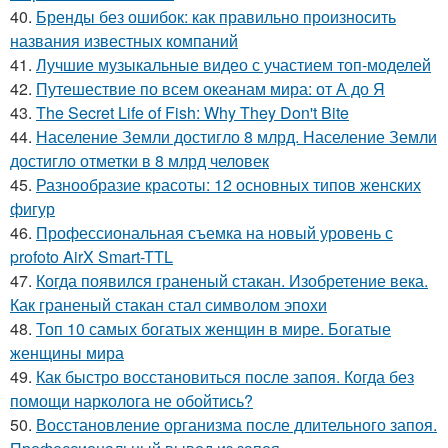
40.
Бренды без ошибок: как правильно произносить
названия известных компаний
41.
Лучшие музыкальные видео с участием топ-моделей
42.
Путешествие по всем океанам мира: от А до Я
43.
The Secret Life of Fish: Why They Don't Bite
44.
Население Земли достигло 8 млрд. Население Земли
достигло отметки в 8 млрд человек
45.
Разнообразие красоты: 12 основных типов женских
фигур
46.
Профессиональная съемка на новый уровень с
profoto AirX Smart-TTL
47.
Когда появился граненый стакан. Изобретение века.
Как граненый стакан стал символом эпохи
48.
Топ 10 самых богатых женщин в мире. Богатые
женщины мира
49.
Как быстро восстановиться после запоя. Когда без
помощи нарколога не обойтись?
50.
Восстановление организма после длительного запоя.