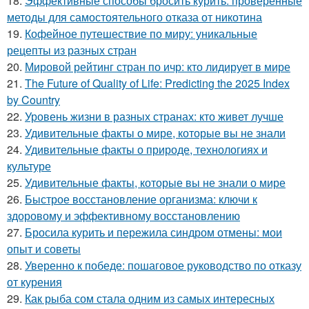
18.
Эффективные способы бросить курить: проверенные
методы для самостоятельного отказа от никотина
19.
Кофейное путешествие по миру: уникальные
рецепты из разных стран
20.
Мировой рейтинг стран по ичр: кто лидирует в мире
21.
The Future of Quality of Life: Predicting the 2025 Index
by Country
22.
Уровень жизни в разных странах: кто живет лучше
23.
Удивительные факты о мире, которые вы не знали
24.
Удивительные факты о природе, технологиях и
культуре
25.
Удивительные факты, которые вы не знали о мире
26.
Быстрое восстановление организма: ключи к
здоровому и эффективному восстановлению
27.
Бросила курить и пережила синдром отмены: мои
опыт и советы
28.
Уверенно к победе: пошаговое руководство по отказу
от курения
29.
Как рыба сом стала одним из самых интересных