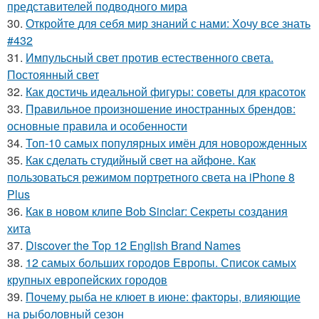
представителей подводного мира
30.
Откройте для себя мир знаний с нами: Хочу все знать
#432
31.
Импульсный свет против естественного света.
Постоянный свет
32.
Как достичь идеальной фигуры: советы для красоток
33.
Правильное произношение иностранных брендов:
основные правила и особенности
34.
Топ-10 самых популярных имён для новорожденных
35.
Как сделать студийный свет на айфоне. Как
пользоваться режимом портретного света на iPhone 8
Plus
36.
Как в новом клипе Bob Sinclar: Секреты создания
хита
37.
Discover the Top 12 English Brand Names
38.
12 самых больших городов Европы. Список самых
крупных европейских городов
39.
Почему рыба не клюет в июне: факторы, влияющие
на рыболовный сезон