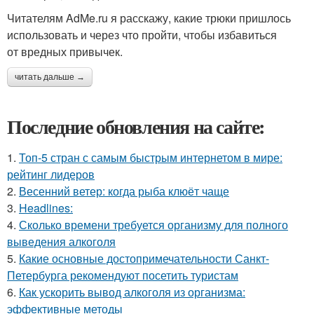
Читателям AdMe.ru я расскажу, какие трюки пришлось
использовать и через что пройти, чтобы избавиться
от вредных привычек.
читать дальше →
Последние обновления на сайте:
1.
Топ-5 стран с самым быстрым интернетом в мире:
рейтинг лидеров
2.
Весенний ветер: когда рыба клюёт чаще
3.
Headlines:
4.
Сколько времени требуется организму для полного
выведения алкоголя
5.
Какие основные достопримечательности Санкт-
Петербурга рекомендуют посетить туристам
6.
Как ускорить вывод алкоголя из организма:
эффективные методы