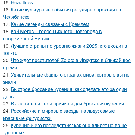
15.
Headlines:
16.
Какие культурные события регулярно проходят в
Челябинске
17.
Какие легенды связаны с Кремлем
18.
Кай Метов – голос Нижнего Новгорода в
современной музыке
19.
Лучшие страны по уровню жизни 2025: кто входит в
топ-10
20.
Что ждет посетителей Zoloto в Иркутске в ближайшее
время
21.
Удивительные факты о странах мира, которые вы не
знали
22.
Быстрое бросание курения: как сделать это за один
день
23.
Взгляните на свои причины для бросания курения
24.
Российские и мировые звезды на льду: самые
красивые фигуристки
25.
Курение и его последствия: как оно влияет на ваше
здоровье