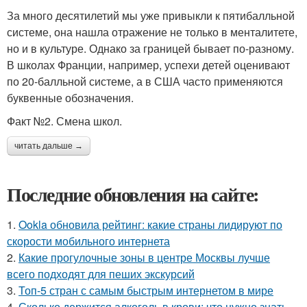
За много десятилетий мы уже привыкли к пятибалльной
системе, она нашла отражение не только в менталитете,
но и в культуре. Однако за границей бывает по-разному.
В школах Франции, например, успехи детей оценивают
по 20-балльной системе, а в США часто применяются
буквенные обозначения.
Факт №2. Смена школ.
читать дальше →
Последние обновления на сайте:
1.
Ookla обновила рейтинг: какие страны лидируют по
скорости мобильного интернета
2.
Какие прогулочные зоны в центре Москвы лучше
всего подходят для пеших экскурсий
3.
Топ-5 стран с самым быстрым интернетом в мире
4.
Сколько держится алкоголь в крови: что нужно знать