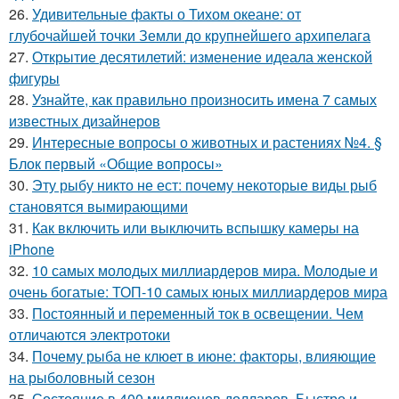
26.
Удивительные факты о Тихом океане: от
глубочайшей точки Земли до крупнейшего архипелага
27.
Открытие десятилетий: изменение идеала женской
фигуры
28.
Узнайте, как правильно произносить имена 7 самых
известных дизайнеров
29.
Интересные вопросы о животных и растениях №4. §
Блок первый «Общие вопросы»
30.
Эту рыбу никто не ест: почему некоторые виды рыб
становятся вымирающими
31.
Как включить или выключить вспышку камеры на
iPhone
32.
10 самых молодых миллиардеров мира. Молодые и
очень богатые: ТОП-10 самых юных миллиардеров мира
33.
Постоянный и переменный ток в освещении. Чем
отличаются электротоки
34.
Почему рыба не клюет в июне: факторы, влияющие
на рыболовный сезон
35.
Состояние в 400 миллионов долларов. Быстро и