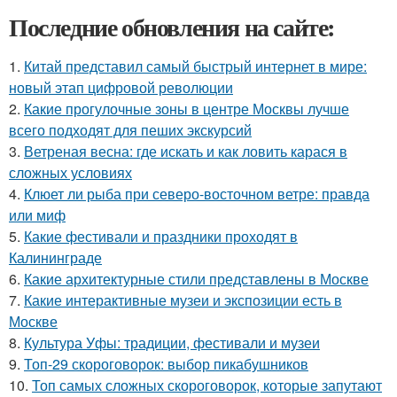
Последние обновления на сайте:
1.
Китай представил самый быстрый интернет в мире:
новый этап цифровой революции
2.
Какие прогулочные зоны в центре Москвы лучше
всего подходят для пеших экскурсий
3.
Ветреная весна: где искать и как ловить карася в
сложных условиях
4.
Клюет ли рыба при северо-восточном ветре: правда
или миф
5.
Какие фестивали и праздники проходят в
Калининграде
6.
Какие архитектурные стили представлены в Москве
7.
Какие интерактивные музеи и экспозиции есть в
Москве
8.
Культура Уфы: традиции, фестивали и музеи
9.
Топ-29 скороговорок: выбор пикабушников
10.
Топ самых сложных скороговорок, которые запутают