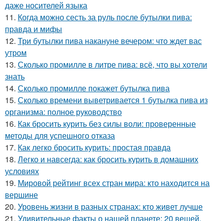
даже носителей языка
11.
Когда можно сесть за руль после бутылки пива:
правда и мифы
12.
Три бутылки пива накануне вечером: что ждет вас
утром
13.
Сколько промилле в литре пива: всё, что вы хотели
знать
14.
Сколько промилле покажет бутылка пива
15.
Сколько времени выветривается 1 бутылка пива из
организма: полное руководство
16.
Как бросить курить без силы воли: проверенные
методы для успешного отказа
17.
Как легко бросить курить: простая правда
18.
Легко и навсегда: как бросить курить в домашних
условиях
19.
Мировой рейтинг всех стран мира: кто находится на
вершине
20.
Уровень жизни в разных странах: кто живет лучше
21.
Удивительные факты о нашей планете: 20 вещей,