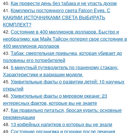
40.
Как провести день без табака и не упасть духом
41.
Комплекты постоянного света Falcon Eyes. С
КАКИМИ ИСТОЧНИКАМИ СВЕТА ВЫБИРАТЬ
КОМПЛЕКТ?
42.
Состояние в 400 миллионов долларов. Быстро и
необратимо: как Майк Тайсон потерял свое состояние в
400 миллионов долларов
43.
Табак: смертельная привычка, которая убивает до
половины его потребителей
44.
5-минутный путеводитель по граненому стакану.
Характеристики и вариации модели
45.
Удивительные факты о развитии детей: 10 научных
открытий
46.
Удивительные факты о мировом океане: 23
интересных фактов, которые вы не знаете
47.
Как правильно питаться, бросая курить: основные
рекомендации
48.
13 кофейных напитков о которых вы не знали
49.
Состояние организма и психики после лечения