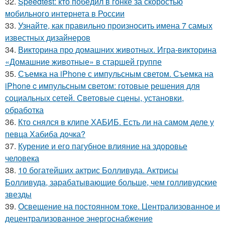
32.
Speedtest: кто победил в гонке за скоростью
мобильного интернета в России
33.
Узнайте, как правильно произносить имена 7 самых
известных дизайнеров
34.
Викторина про домашних животных. Игра-викторина
«Домашние животные» в старшей группе
35.
Съемка на iPhone с импульсным светом. Съемка на
iPhone c импульсным светом: готовые решения для
социальных сетей. Световые сцены, установки,
обработка
36.
Кто снялся в клипе ХАБИБ. Есть ли на самом деле у
певца Хабиба дочка?
37.
Курение и его пагубное влияние на здоровье
человека
38.
10 богатейших актрис Болливуда. Актрисы
Болливуда, зарабатывающие больше, чем голливудские
звезды
39.
Освещение на постоянном токе. Централизованное и
децентрализованное энергоснабжение